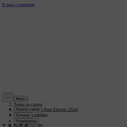
Suporte
/
Todos os carros
/
XC40 Recharge Pure Electric 2024
/
Manual do usuário
/
Condução
/
Aplicativo Trips