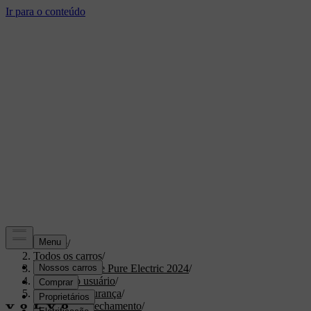
Suporte
/
Todos os carros
/
XC40 Recharge Pure Electric 2024
/
Manual do usuário
/
Entrada e segurança
/
Abertura e fechamento
/