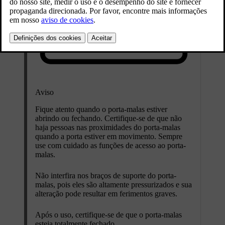
Aviso
Fique atento quando o porta-malas estiver
abrindo ou fechando. Certifique-se de que não
haja pessoas nas proximidades do porta-malas
quando a porta estiver em movimento. Sempre
use com cuidado as funções de acesso ao porta-
malas.
Não interfira nos braços de suporte do porta-
malas, pois eles são altamente pressurizados e sua
alteração pode resultar em ferimentos graves.
Após o uso, certifique-se de que o porta-malas
esteja totalmente fechado.