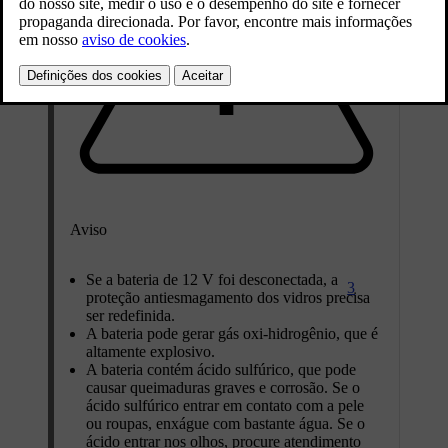
Aviso
Se a bateria de 12 V foi desconectada, a
3
proteção antiesmagamento dos vidros precisa
ser redefinida.
A bateria pode gerar gás oxi-hidrogênio, que é
altamente explosivo.
A bateria contém ácido sulfúrico, que pode
causar queimaduras graves e corrosão. Se o
ácido sulfúrico entrar em contato com a pele
ou roupas, enxágue com bastante água. Se o
ácido entrar nos olhos, procure atendimento