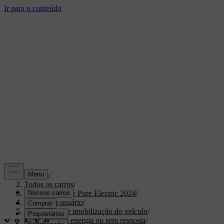
Suporte
/
Todos os carros
/
XC40 Recharge Pure Electric 2024
/
Manual do usuário
/
Recuperação e imobilização do veículo
/
Veículo sem energia ou sem resposta
/