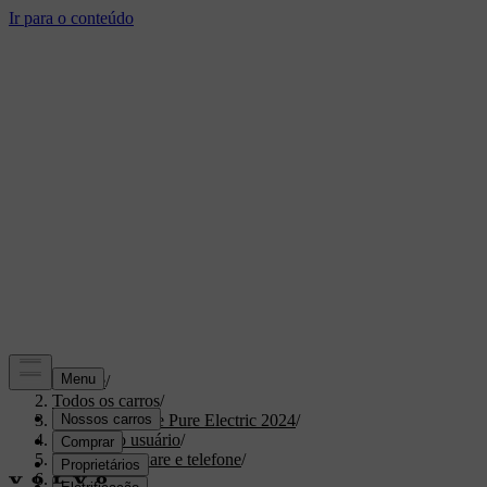
Suporte
/
Todos os carros
/
XC40 Recharge Pure Electric 2024
/
Manual do usuário
/
Visores, software e telefone
/
Visores
/