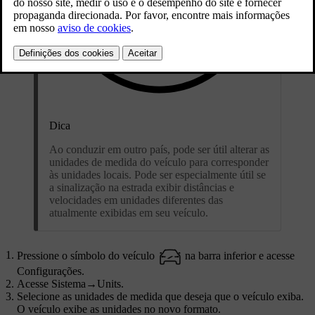
Dica
Ao conduzir em outro país, pode ser útil alterar as
unidades de medida do veículo para corresponder
às unidades locais. Pode ser especialmente útil se
a sinalização na estrada exibir distâncias e
velocidades em unidades diferentes das
atualmente exibidas em seu veículo.
Pressione o símbolo do veículo
na barra inferior e acesse
Configurações
.
Acesse
Sistema
→
Units
.
Selecione as unidades de medida que deseja que o veículo exiba.
O veículo exibe as unidades no novo formato.