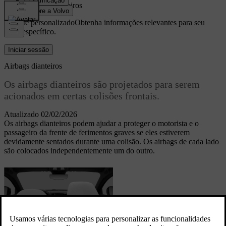
Airbags dianteiros
Suporte personalizado
Obtenha informações relevantes para seu
carro específico.
Iniciar sessão
Airbags dianteiros
Os airbags dianteiros são projetados para serem
acionados em certas colisões frontais.
Atualizado 02/02/2026
Os airbags dianteiros podem ajudar a proteger o motorista e o
passageiro da frente de ferimentos graves se eles estiverem
devidamente sentados durante uma colisão. Os airbags de cada lado
são colocados independentemente um do outro.