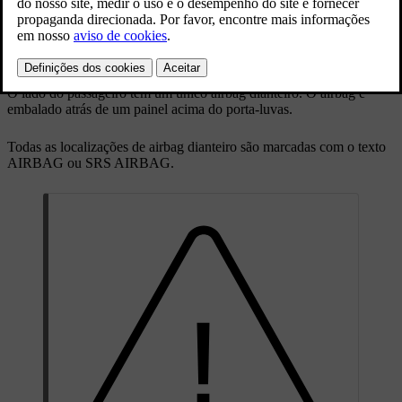
O lado do motorista tem dois airbags dianteiros. O airbag superior é
embalado dentro do volante e o airbag de joelho é embalado atrás de
um painel abaixo do volante.
O lado do passageiro tem um único airbag dianteiro. O airbag é
embalado atrás de um painel acima do porta-luvas.
Todas as localizações de airbag dianteiro são marcadas com o texto
AIRBAG
ou
SRS AIRBAG
.