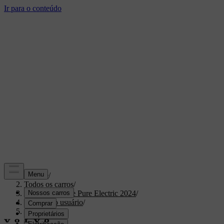
Suporte
/
Todos os carros
/
XC40 Recharge Pure Electric 2024
/
Manual do usuário
/
Segurança
/
Airbags
/