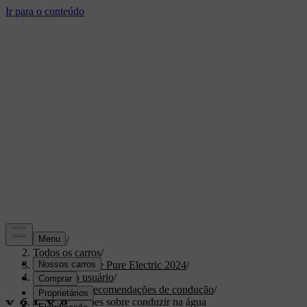
Suporte
/
Todos os carros
/
XC40 Recharge Pure Electric 2024
/
Manual do usuário
/
Cenários e recomendações de condução
/
Recomendações sobre conduzir na água