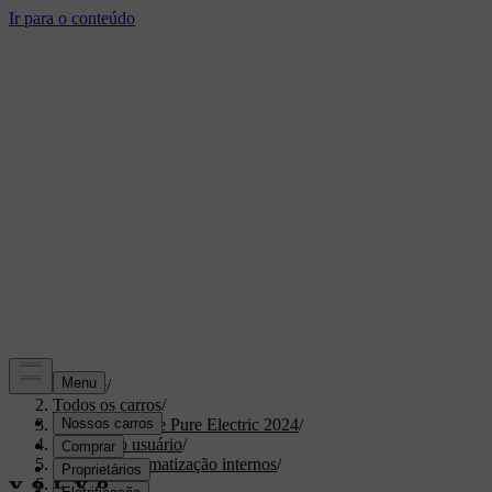
Suporte
/
Todos os carros
/
XC40 Recharge Pure Electric 2024
/
Manual do usuário
/
Conforto e climatização internos
/
Climatização
/