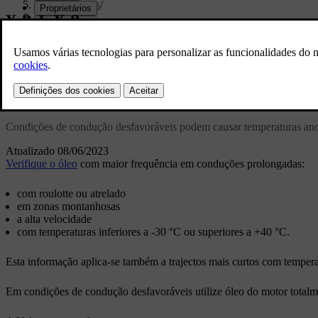
Especificações
/
Motor
/
Óleo do motor - condições de condução desfavoráveis
Suporte personalizado
Obtenha informações relevantes para seu carro 
Iniciar sessão
Óleo do motor - condições de condução desfavoráveis
Condições de condução desfavoráveis podem causar temperaturas ano
Atualizado 08/06/2023
Verifique o óleo
com maior frequência em conduções prolongadas:
com roulotte ou atrelado
em zonas montanhosas
a alta velocidade
com temperaturas inferiores a
-30 °C
ou superiores a
+40 °C
.
Esta informação aplica-se também a trajectos mais curtos com tempera
Em condições de condução desfavoráveis utilize óleo do motor totalme