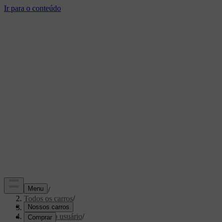
Suporte
/
Todos os carros
/
XC70 2016
/
Manual do usuário
/