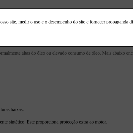
específico.
rmalmente altas do óleo ou elevado consumo de óleo. Mais abaixo enc
turas baixas.
nte sintético. Este proporciona protecção extra ao motor.