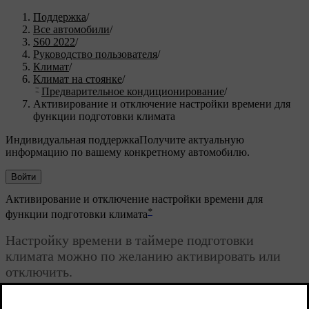
Поддержка
/
Все автомобили
/
S60 2022
/
Руководство пользователя
/
Климат
/
Климат на стоянке
/
Предварительное кондиционирование
/
Активирование и отключение настройки времени для
функции подготовки климата
Индивидуальная поддержка
Получите актуальную
информацию по вашему конкретному автомобилю.
Войти
Активирование и отключение настройки времени для
*
функции подготовки климата
Настройку времени в таймере подготовки
климата можно по желанию активировать или
отключить.
Обновленная версия 14.02.2022