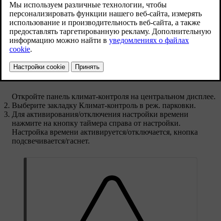
Кнопка таймера в закладке
Климат-контроль в
реж. парковки
на панели климат-контроля.
Откройте панель климат-контроля на центральном дисплее.
Выберите закладку
Климат-контроль в реж. парковки
.
Для активирования/отключения настройки времени
нажмите на кнопку таймера справа от настройки.
Настройка времени активируется/отключается, кнопка
подсвечивается/гаснет.