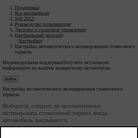
Поддержка
/
Все автомобили
/
S60 2022
/
Руководство пользователя
/
Дисплеи и голосовое управление
/
Центральный дисплей
/
Настройки
/
Настройка автоматического активирования стояночного
тормоза
Индивидуальная поддержка
Получите актуальную
информацию по вашему конкретному автомобилю.
Войти
Настройка автоматического активирования стояночного
тормоза
Выберите, следует ли автоматически
активировать стояночный тормоз, когда
автомобиль закрывается.
Обновленная версия 19.10.2021
Для изменения настройки: