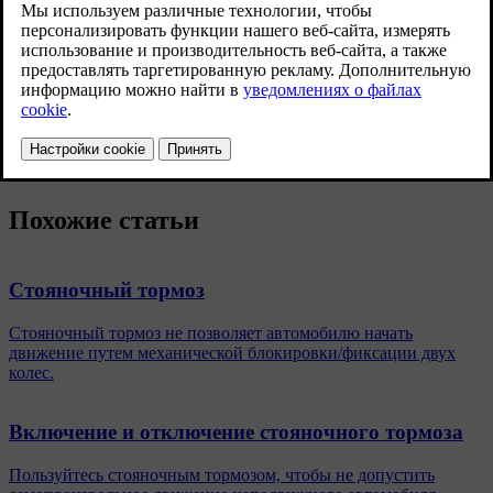
Нажмите
Настройки
на верхней панели центрального
дисплея.
Нажмите
My Car
→
Стояночный тормоз и подвеска
и
внесите или удалите метку для функции
Автомат.
активация стояночного тормоза
.
Похожие статьи
Стояночный тормоз
Стояночный тормоз не позволяет автомобилю начать
движение путем механической блокировки/фиксации двух
колес.
Включение и отключение стояночного тормоза
Пользуйтесь стояночным тормозом, чтобы не допустить