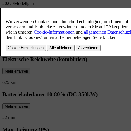
2027
/
Modelljahr
EX90 Übersicht
Entspanne dich bei reibungslosen, ununte
luxuriöse Familien-SUV mit 7 Sitzen ist a
ausgelegt.
Elektrische Reichweite (kombiniert)
Mehr erfahren
625 km
Batterieladedauer 10-80% (DC 350kW)
Mehr erfahren
22 min
Max. Leistung (PS)