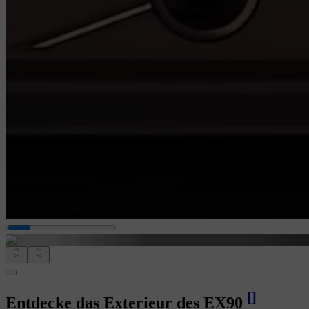
[
]
Entdecke das Exterieur des EX90