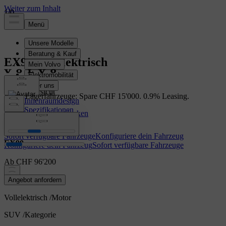
1
1
1
/
/
/
0
0
0
EX90
Vollelektrisch
Übersicht
EX90 Lagerfahrzeuge: Spare CHF 15'000. 0.9% Leasing.
Innenraumdesign
Spezifikationen
Lagerfahrzeuge entdecken
Features
Sofort verfügbare Fahrzeuge
Konfiguriere dein Fahrzeug
EX90
Konfiguriere dein Fahrzeug
Sofort verfügbare Fahrzeuge
Ab CHF 96'200
Angebot anfordern
Vollelektrisch
/
Motor
SUV
/
Kategorie