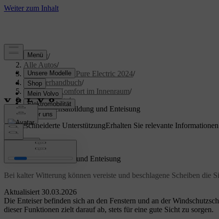
Support
/
Alle Autos
/
XC40 Recharge Pure Electric 2024
/
Benutzerhandbuch
/
Klima und Komfort im Innenraum
/
Klimaanlage
/
Eis, Kondensatbildung und Enteisung
Maßgeschneiderte Unterstützung
Erhalten Sie relevante Informatione
Anmelden
Eis, Kondensatbildung und Enteisung
Bei kalter Witterung können vereiste und beschlagene Scheiben die Si
Aktualisiert 30.03.2026
Die Enteiser befinden sich an den Fenstern und an der Windschutzsc
dieser Funktionen zielt darauf ab, stets für eine gute Sicht zu sorgen.