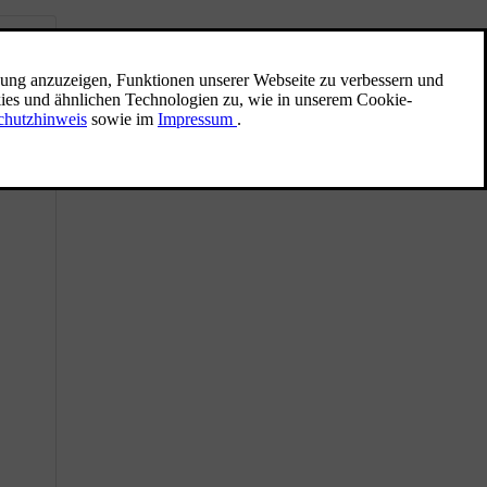
Sicht, Spiegel und
Außenbeleuchtung
Hier erfahren Sie mehr über die Bedienung
der Beleuchtung, Spiegel und
Scheibenwischer, um in bestimmten
Situationen die Sicht zu verbessern.