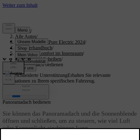
Support
/
Alle Autos
/
XC40 Recharge Pure Electric 2024
/
Benutzerhandbuch
/
Klima und Komfort im Innenraum
/
Fenster und Scheiben
/
Panoramadach bedienen
Maßgeschneiderte Unterstützung
Erhalten Sie relevante
Informationen zu Ihrem spezifischen Fahrzeug.
Anmelden
Panoramadach bedienen
Sie können das Panoramadach und die Sonnenblende
öffnen und schließen, um zu steuern, wie viel Luft
oder Sonnenlicht eindringen kann.
Aktualisiert 13.10.2025