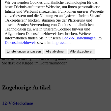
Der Kofferraum verfügt über mehrere nützliche Vorrichtungen zum
Verstauen und Sichern von Gegenständen.
Der Kofferraum bietet Ihnen mehrere Vorrichtungen zur
Ladungssicherung. Hierzu gehören:
Taschenhaken zum Sichern von Einkaufstaschen vor dem
Umkippen. Diese befinden sich an den Seitenwänden und unter
der Bodenklappe.
Staufach in der Seitenwand.
Unter dem Kofferraumboden befindet sich ein weiteres Staufach, in
dem Sie Werkzeug und Ausrüstung aufbewahren können. Öffnen
Sie dazu die Klappe im Kofferraumboden.
Zugehörige Artikel
12-V-Steckdose