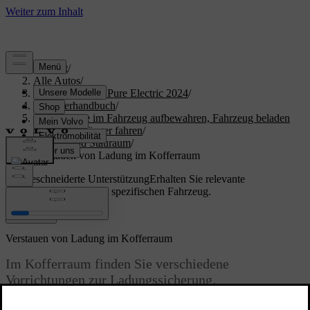
Support
/
Alle Autos
/
XC40 Recharge Pure Electric 2024
/
Benutzerhandbuch
/
Gegenstände im Fahrzeug aufbewahren, Fahrzeug beladen
und mit Anhänger fahren
/
Lade- und Stauraum
/
Verstauen von Ladung im Kofferraum
Maßgeschneiderte Unterstützung
Erhalten Sie relevante
Informationen zu Ihrem spezifischen Fahrzeug.
Anmelden
Verstauen von Ladung im Kofferraum
Im Kofferraum finden Sie verschiedene
Vorrichtungen zur Ladungssicherung.
Aktualisiert 04.04.2025