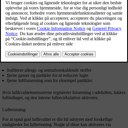
Kabineluftfilter
Luften, der kommer ind i kabinen, filtreres først gennem
klimaanlægget. For at sikre høj ydeevne skal filteret skiftes jævnligt.
Hvis filteret udsættes for intens brug, eksempelvis længerevarende
kørsel gennem områder med smog eller støvskyer, skal filteret skiftes
oftere. Kontakt Volvo Support, hvis du ikke er sikker på, hvilken
type filter du skal bruge.
Luftkvalitetssystem
Luften i kabinen renses ved at:
frafiltrere allergi- og astmafremkaldende stoffer
fjerne gasser og partikler for at reducere lugte
fjerne luftforurening som for eksempel partikler.
Hvis luftkvalitetssensorerne registrerer forurening i udeluften, lukkes
luftindtaget, og den interne luftrecirkulation aktiveres.
Luftrensning
For at opnå god luftkvalitet er din bil udstyret med forskellige
muligheder for luftrensning. Nogle af disse kan aktiveres via