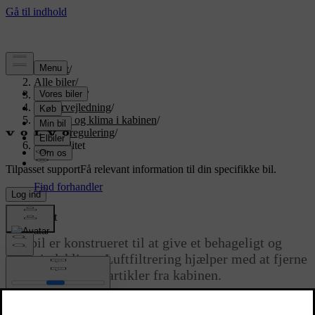
Support
/
Alle biler
/
EX90 2026
/
Brugervejledning
/
Komfort og klima i kabinen
/
Klimaregulering
/
Luftkvalitet
Tilpasset support
Få relevant information til din specifikke bil.
Log ind
Luftkvalitet
Din bil er konstrueret til at give et behageligt og
sundt indeklima. Luftfiltrering hjælper med at fjerne
lugte, stoffer og partikler fra kabinen.
Opdateret 09.04.2025