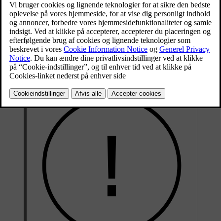
Opdateret 07.08.2024
Som standard beslutter klimaanlægget automatisk, om luften skal
recirkuleres, afhængigt af visse miljøbetingelser. Hvis
luftkvalitetssensoren registrerer, at udeluften er forurenet, lukker din
bil automatisk luftindtaget og genanvender i stedet luften i kabinen.
Du kan også aktivere konstant luftrecirkulation manuelt for at lukke
luftindtaget, hvis du vil.