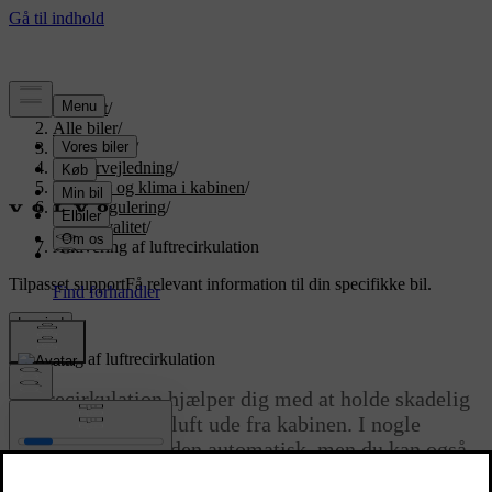
Support
/
Alle biler
/
EX90 2026
/
Brugervejledning
/
Komfort og klima i kabinen
/
Klimaregulering
/
Luftkvalitet
/
Aktivering af luftrecirkulation
Tilpasset support
Få relevant information til din specifikke bil.
Log ind
Aktivering af luftrecirkulation
Luftrecirkulation hjælper dig med at holde skadelig
eller ildelugtende luft ude fra kabinen. I nogle
tilfælde aktiveres den automatisk, men du kan også
aktivere den manuelt i klimavisningen.