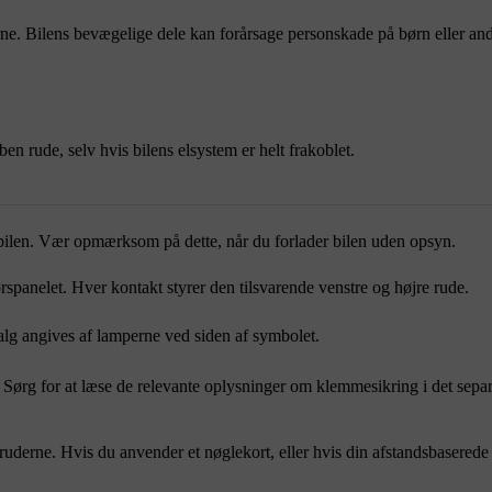
erne. Bilens bevægelige dele kan forårsage personskade på børn eller an
n rude, selv hvis bilens elsystem er helt frakoblet.
r bilen. Vær opmærksom på dette, når du forlader bilen uden opsyn.
spanelet. Hver kontakt styrer den tilsvarende venstre og højre rude.
alg angives af lamperne ved siden af symbolet.
Sørg for at læse de relevante oplysninger om klemmesikring i det separa
 ruderne. Hvis du anvender et nøglekort, eller hvis din afstandsbaserede