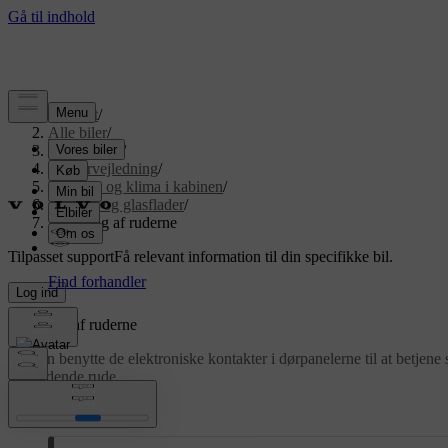
Support
/
Alle biler
/
EX90 2026
/
Brugervejledning
/
Komfort og klima i kabinen
/
Ruder og glasflader
/
Betjening af ruderne
Tilpasset support
Få relevant information til din specifikke bil.
Log ind
Betjening af ruderne
Du kan benytte de elektroniske kontakter i dørpanelerne til at betjene
pågældende rude.
Opdateret 30.03.2026