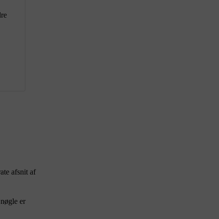
dre
te afsnit af
 nøgle er