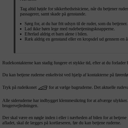
Tag altid højde for sikkerhedsrisiciene, når du betjener rud
passagerer, samt skade på genstande.
Sørg for, at du har frit udsyn til de ruder, som du betjener.
Lad ikke børn lege med rudebetjeningsknapperne.
Efterlad aldrig et barn alene i bilen.
Ræk aldrig en genstand eller en kropsdel ud gennem en åbe
Rudekontakterne kan stadig fungere et stykke tid, efter at du forlade
Du kan betjene ruderne enkeltvist ved hjælp af kontakterne på førerdør
Tryk på rudeikonet
for at vælge bagruderne. Det aktuelle rudev
Alle sideruderne har indbygget klemmesikring for at afværge ulykker. 
brugervejledningen.
Der skal være en nøgle inden i eller i nærheden af bilen for at betjene
afladet, skal de lægges på kortlæseren, før du kan betjene ruderne.