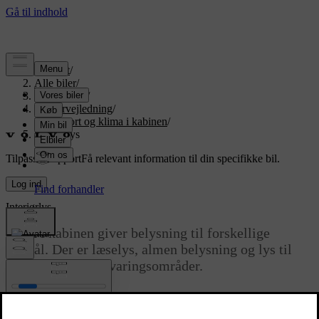
Support
/
Alle biler
/
EX90 2026
/
Brugervejledning
/
Komfort og klima i kabinen
/
Interiørlys
Tilpasset support
Få relevant information til din specifikke bil.
Log ind
Interiørlys
Lyset i kabinen giver belysning til forskellige
formål. Der er læselys, almen belysning og lys til
oplysning af opbevaringsområder.
Opdateret 25.04.2024
Læselys