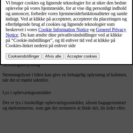
Der er læselys til for- og bagsæderne. Du kan tilpasse deres
lysstyrke efter behov. På bagsædet fungerer de også som almen
belysning.
Almen belysning
Din bil har lys til almen oplysning af kabinen, for eksempel når du
stiger ind. Almen belysning kan aktiveres både manuelt og
automatisk.
Stemningsbelysning
Stemningslyset i bilen kan give en behagelig oplysning af kabinen,
når det er mørkt udenfor.
Lys i opbevaringsområder
Der er lys i forskellige opbevaringsområder, såsom bagagerummet
og dørlommerne, som gør det nemmere at finde det, du leder efter.