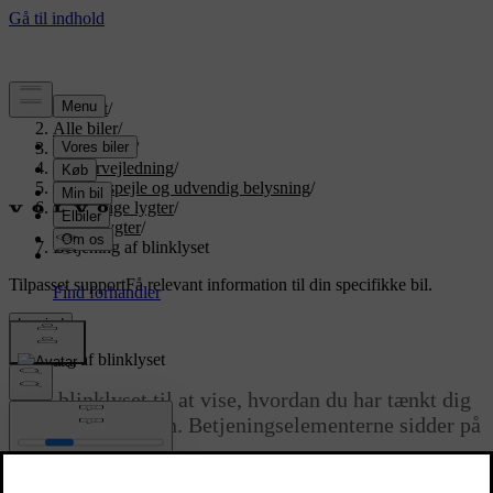
Support
/
Alle biler
/
EX90 2026
/
Brugervejledning
/
Udsyn, spejle og udvendig belysning
/
Udvendige lygter
/
Kørelygter
/
Betjening af blinklyset
Tilpasset support
Få relevant information til din specifikke bil.
Log ind
Betjening af blinklyset
Brug blinklyset til at vise, hvordan du har tænkt dig
at manøvrere bilen. Betjeningselementerne sidder på
venstre ratarm.
Opdateret 08.09.2025