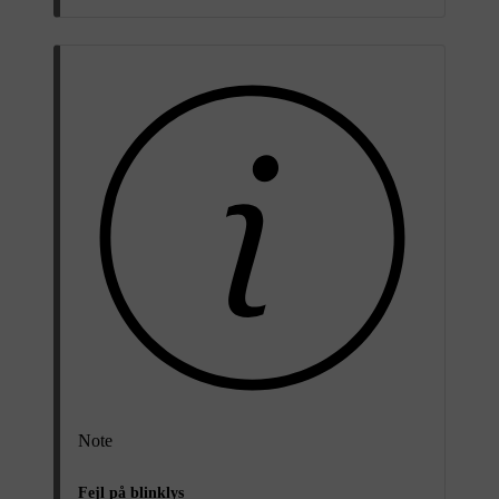
Note
Fejl på blinklys