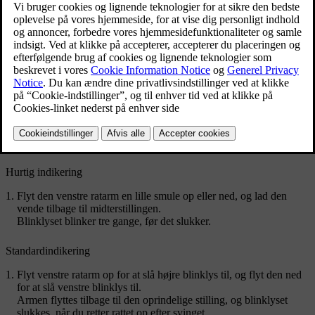
Blinklyset har to forskellige aktiveringstyper – hurtig og standard.
Når blinklyset blinker, vil du høre en tikkende lyd og se et
blinklyssymbol i førerdisplayet.
Du kan styre blinklyset ved hjælp af venstre ratarm
Hurtig indikering
Flyt den venstre ratarm en lille smule op eller ned, og lad den
vende tilbage til midterstillingen.
Blinklyset blinker tre gange, før det slukker.
Standardindikering
Flyt venstre ratarm op for at slå højre blinklys til, og flyt den ned
for at slå venstre blinklys til.
Armen flyttes tilbage til den oprindelige stilling, og blinklyset
slukkes, når du retter rattet op efter svinget.