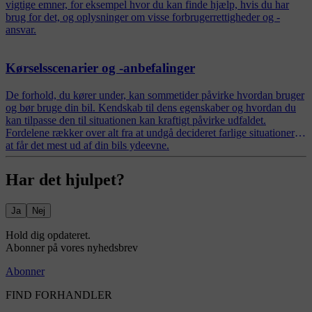
vigtige emner, for eksempel hvor du kan finde hjælp, hvis du har
brug for det, og oplysninger om visse forbrugerrettigheder og -
ansvar.
Kørselsscenarier og -anbefalinger
De forhold, du kører under, kan sommetider påvirke hvordan bruger
og bør bruge din bil. Kendskab til dens egenskaber og hvordan du
kan tilpasse den til situationen kan kraftigt påvirke udfaldet.
Fordelene rækker over alt fra at undgå decideret farlige situationer til
at får det mest ud af din bils ydeevne.
Har det hjulpet?
Ja
Nej