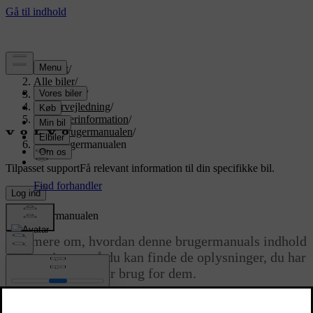
Support
/
Alle biler
/
EX90 2026
/
Brugervejledning
/
Forbrugerinformation
/
Om brugermanualen
/
Læs brugermanualen
Tilpasset support
Få relevant information til din specifikke bil.
Log ind
Læs brugermanualen
Lær mere om, hvordan denne brugermanuals indhold
er organiseret, så du kan finde de oplysninger, du har
brug for, når du har brug for dem.
Opdateret 31.10.2025
Brugermanualen til din bil er beregnet til at vejlede dig, både når du