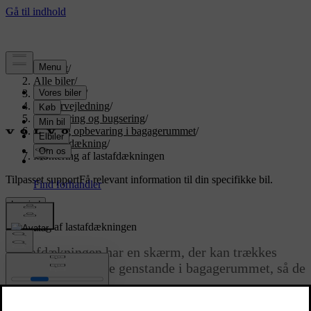
Support
/
Alle biler
/
EX90 2026
/
Brugervejledning
/
Opbevaring og bugsering
/
Plads og opbevaring i bagagerummet
/
Lastafdækning
/
Montering af lastafdækningen
Tilpasset support
Få relevant information til din specifikke bil.
Log ind
Montering af lastafdækningen
Lastafdækningen har en skærm, der kan trækkes
tilbage, til at skjule genstande i bagagerummet, så de
ikke kan ses.
Opdateret 08.09.2025