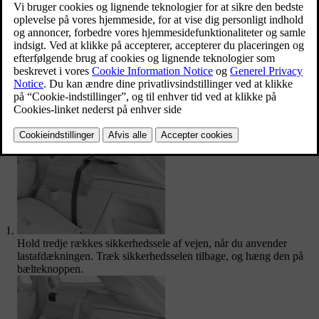
Lastafdækningen monteres bag sæderne på anden række. Når
lastafdækningens skærm er trukket helt ud, dækker den hele
bagagerumsopbevaringspladsen.
Sørg for, at lastafdækningen vender den rigtige vej opad. Du bør
kunne tage fat i håndtaget på skærmen.​
Klap sæderne på tredje række ned for at få uhindret adgang til
rillerne i siden af bagagerummet.
Hold tredje rækkes sikkerhedssele af vejen, når du anvender
lastafdækningen. Træk sikkerhedsselen tilbage, og hæng den på
bælteknoppen.