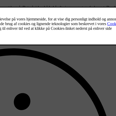
vægt bagpå. Det påvirker både håndteringen og strømforbruget. Du sk