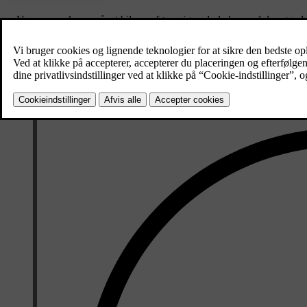
Vær opmærksom på, at bilen opfører sig anderledes med den øgede 
betydelig reduktion af rækkevidden, når du kører med anhænger.
Brug kun anhængere i god stand, som opfylder de lokale krav.
Sørg for at læse det særskilte afsnit om lastanbefalinger.