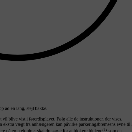
p ad en lang, stejl bakke.
il blive vist i førerdisplayet. Følg alle de instruktioner, der vises.
en ekstra vægt fra anhængeren kan påvirke parkeringsbremsens evne til 
[1]
ere på en hældning, skal du sørge for at blokere hjulene
som en