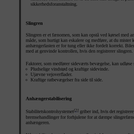
sikkerhedsforanstaltning.
Slingren
Slingren er et fænomen, som kan opstå ved kørsel med anhæ
måde, som hurtigt kan eskalere og medføre, at du mister k
anhængerlasten er for tung eller ikke fordelt korrekt. Bil
med at genvinde kontrollen, hvis den registrerer slingren.
Faktorer, som medfører sideværts bevægelse, kan udløse 
Pludselige vindstød og kraftige sidevinde.
Ujævne vejoverflader.
Kraftige ratbevægelser fra side til side.
Anhængerstabilisering
[2]
Stabilitetskontrolsystemet
griber ind, hvis det registre
bremsehandlinger for forhjulene for at dæmpe slingrefænom
anhængeren.