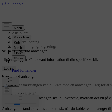
Support
/
Alle biler
/
EX90 2026
/
Brugervejledning
/
Opbevaring og bugsering
/
Kørsel med anhænger
Tilpasset support
Få relevant information til din specifikke bil.
Log ind
Kørsel med anhænger
Ved hjælp af trækstangen kan du køre med en anhænger. Sørg for at s
Opdateret 08.09.2025
Før du kører med en anhænger, skal du overveje, hvordan det vil påvir
Anhængertilstand aktiveres automatisk, når du kobler en anhænger til 