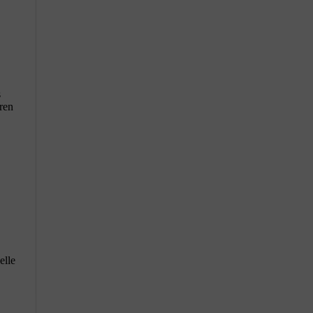
s
eren
elle