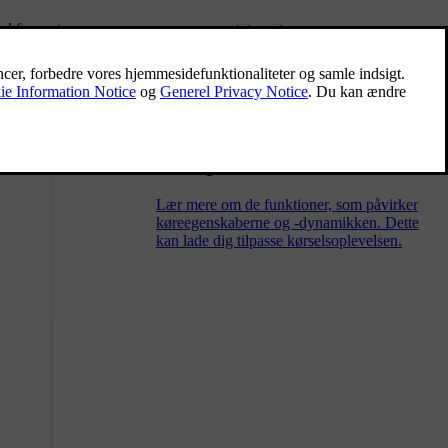
al forvente en
Trækspecifikationer og -
egenskaber
Trækvægte og kugletryk for kørsel med
anhænger kan ses herunder.
Køreegenskaber
Lær mere om de funktioner, som påvirker
køreegenskaberne og -dynamikken. Dette
kan lade dig tilpasse kørselsoplevelsen.