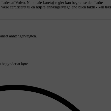
lades af Volvo. Nationale køretøjsregler kan begrænse de tilladte
ære certificeret til en højere anhængervægt, end bilen faktisk kan træ
r uanset anhængervægten.
 begynder at køre.