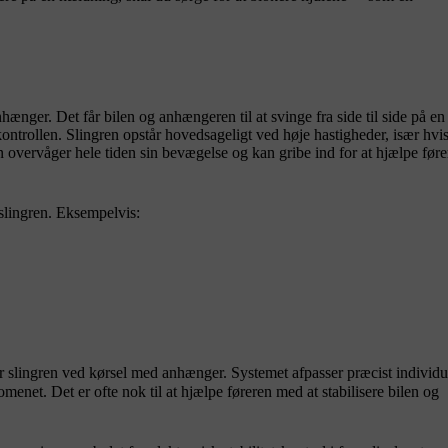
nger. Det får bilen og anhængeren til at svinge fra side til side på en
ontrollen. Slingren opstår hovedsageligt ved høje hastigheder, især hvi
en overvåger hele tiden sin bevægelse og kan gribe ind for at hjælpe før
slingren. Eksempelvis:
rer slingren ved kørsel med anhænger. Systemet afpasser præcist individu
enet. Det er ofte nok til at hjælpe føreren med at stabilisere bilen og