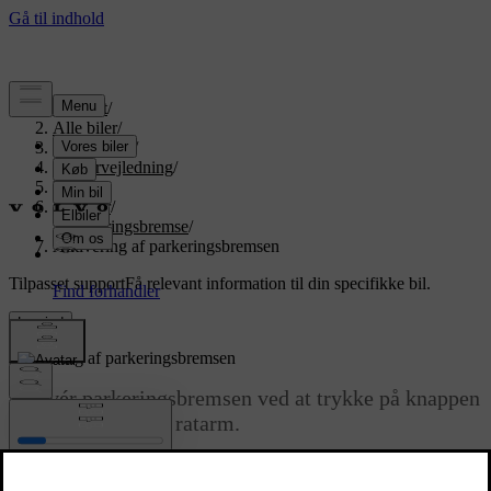
Support
/
Alle biler
/
EX90 2026
/
Brugervejledning
/
Kørsel
/
Bremser
/
Parkeringsbremse
/
Aktivering af parkeringsbremsen
Tilpasset support
Få relevant information til din specifikke bil.
Log ind
Aktivering af parkeringsbremsen
Aktivér parkeringsbremsen ved at trykke på knappen
mærket
P
på højre ratarm.
Opdateret 25.04.2024
Din bil aktiverer automatisk parkeringsbremsen i forskellige