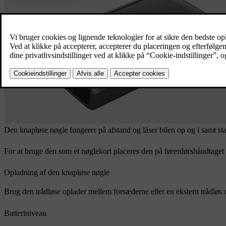
Den knapløse nøgle fungerer på afstand og låser bilen op og i samt 
For at bruge den som et nøglekort placeres den på førerdørshåndtage
Opladning af den knapløse nøgle
Brug den trådløse oplader mellem forsæderne eller en ekstern trådløs 
Batteriniveau