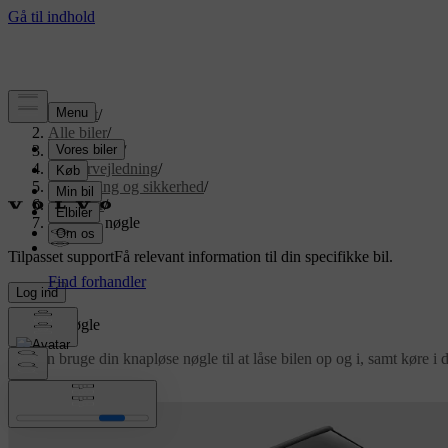
Support
/
Alle biler
/
EX90 2026
/
Brugervejledning
/
Indstigning og sikkerhed
/
Nøgler
/
Knapløs nøgle
Tilpasset support
Få relevant information til din specifikke bil.
Log ind
Knapløs nøgle
Du kan bruge din knapløse nøgle til at låse bilen op og i, samt køre i 
Opdateret 30.03.2026