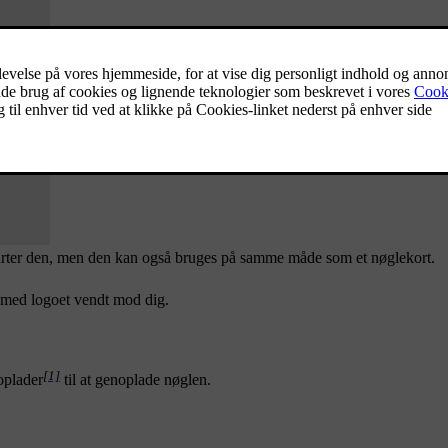
starter den, men den kan også bruges på samme måde som et nøglekort.
t med logoet vendt mod dig.
[1]
oplader
til at genoplade nøglen.