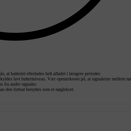
s, at batteriet efterlades helt afladet i længere perioder.
 skyldes lavt batteriniveau. Vær opmærksom på, at signalerne mellem n
s fra andre signaler.
kan den fortsat benyttes som et nøglekort.