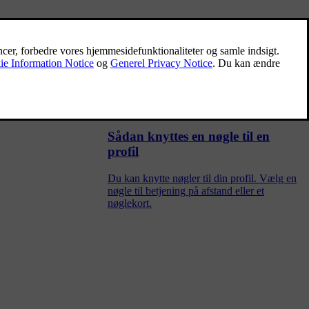
Låsning og oplåsning
Du har en række valgmuligheder for låsning
og oplåsning af bilen afhængigt af, hvilke
nøgler du anvender, og hvilke indstillinger
der er slået til.
Sådan knyttes en nøgle til en
profil
Du kan knytte nøgler til din profil. Vælg en
nøgle til betjening på afstand eller et
nøglekort.