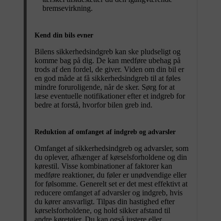
bremsevirkning.
Kend din bils evner
Bilens sikkerhedsindgreb kan ske pludseligt og
komme bag på dig. De kan medføre ubehag på
trods af den fordel, de giver. Viden om din bil er
en god måde at få sikkerhedsindgreb til at føles
mindre foruroligende, når de sker. Sørg for at
læse eventuelle notifikationer efter et indgreb for
bedre at forstå, hvorfor bilen greb ind.
Reduktion af omfanget af indgreb og advarsler
Omfanget af sikkerhedsindgreb og advarsler, som
du oplever, afhænger af kørselsforholdene og din
kørestil. Visse kombinationer af faktorer kan
medføre reaktioner, du føler er unødvendige eller
for følsomme. Generelt set er det mest effektivt at
reducere omfanget af advarsler og indgreb, hvis
du kører ansvarligt. Tilpas din hastighed efter
kørselsforholdene, og hold sikker afstand til
andre køretøjer. Du kan også justere eller