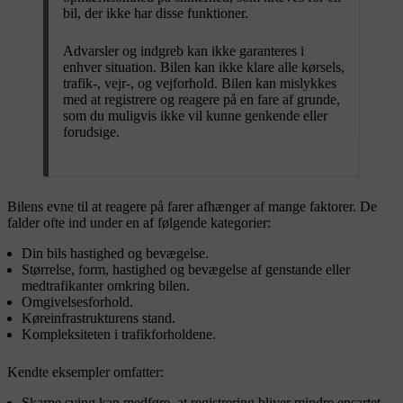
bil, der ikke har disse funktioner.
Advarsler og indgreb kan ikke garanteres i
enhver situation. Bilen kan ikke klare alle kørsels,
trafik-, vejr-, og vejforhold. Bilen kan mislykkes
med at registrere og reagere på en fare af grunde,
som du muligvis ikke vil kunne genkende eller
forudsige.
Bilens evne til at reagere på farer afhænger af mange faktorer. De
falder ofte ind under en af følgende kategorier:
Din bils hastighed og bevægelse.
Størrelse, form, hastighed og bevægelse af genstande eller
medtrafikanter omkring bilen.
Omgivelsesforhold.
Køreinfrastrukturens stand.
Kompleksiteten i trafikforholdene.
Kendte eksempler omfatter:
Skarpe sving kan medføre, at registrering bliver mindre ensartet.