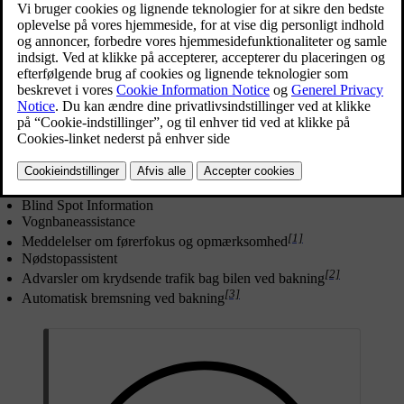
Opdateret 08.09.2025
Sikker kørsel starter med gode vaner. Som et ekstra
beskyttelsesniveau mod hændelser kan bilen advare dig, hvis den
registrerer en situation, som kræver øjeblikkelig opmærksomhed
eller handling fra dig. Ud over at gøre føreren opmærksom via
advarsler kan bilen gribe ind ved at styre eller bremse for at undgå
eller afbøde en kollision.
Funktioner, som er designet til at give advarsler eller gribe ind på
forskellige måder, omfatter:
Advarsler om og afbødning af kollision
Blind Spot Information
Vognbaneassistance
[1]
Meddelelser om førerfokus og opmærksomhed
Nødstopassistent
[2]
Advarsler om krydsende trafik bag bilen ved bakning
[3]
Automatisk bremsning ved bakning