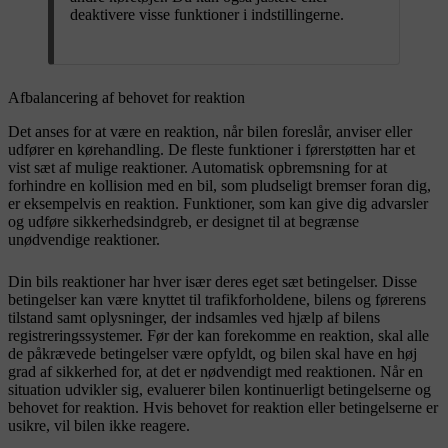
deaktivere visse funktioner i indstillingerne.
Afbalancering af behovet for reaktion
Det anses for at være en reaktion, når bilen foreslår, anviser eller
udfører en kørehandling. De fleste funktioner i førerstøtten har et
vist sæt af mulige reaktioner. Automatisk opbremsning for at
forhindre en kollision med en bil, som pludseligt bremser foran dig,
er eksempelvis en reaktion. Funktioner, som kan give dig advarsler
og udføre sikkerhedsindgreb, er designet til at begrænse
unødvendige reaktioner.
Din bils reaktioner har hver især deres eget sæt betingelser. Disse
betingelser kan være knyttet til trafikforholdene, bilens og førerens
tilstand samt oplysninger, der indsamles ved hjælp af bilens
registreringssystemer. Før der kan forekomme en reaktion, skal alle
de påkrævede betingelser være opfyldt, og bilen skal have en høj
grad af sikkerhed for, at det er nødvendigt med reaktionen. Når en
situation udvikler sig, evaluerer bilen kontinuerligt betingelserne og
behovet for reaktion. Hvis behovet for reaktion eller betingelserne er
usikre, vil bilen ikke reagere.