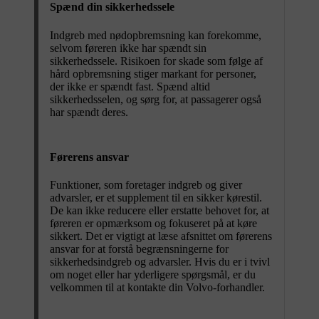
Spænd din sikkerhedssele
Indgreb med nødopbremsning kan forekomme,
selvom føreren ikke har spændt sin
sikkerhedssele. Risikoen for skade som følge af
hård opbremsning stiger markant for personer,
der ikke er spændt fast. Spænd altid
sikkerhedsselen, og sørg for, at passagerer også
har spændt deres.
Førerens ansvar
Funktioner, som foretager indgreb og giver
advarsler, er et supplement til en sikker kørestil.
De kan ikke reducere eller erstatte behovet for, at
føreren er opmærksom og fokuseret på at køre
sikkert. Det er vigtigt at læse afsnittet om førerens
ansvar for at forstå begrænsningerne for
sikkerhedsindgreb og advarsler. Hvis du er i tvivl
om noget eller har yderligere spørgsmål, er du
velkommen til at kontakte din Volvo-forhandler.