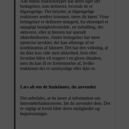
Alle bilens reaktionstyper har deres eget sæt
betingelser, som definerer, hvornår de er
tilgængelige. Det betyder, at tilgængelige
reaktioner ændres konstant, mens du kører. Visse
betingelser er defineret stringent, for eksempel et
nøjagtigt hastighedsområde, en indstilling, der
aktiveres, eller at føreren har spændt
sikkerhedsselen. Andre betingelser har mere
upræcise tærskler, der kan afhænge af en
kombination af faktorer. Det har den virkning, at
du ikke kan vide med sikkerhed, hvis eller
hvordan bilen vil reagere i en given situation,
men du kan få en fornemmelse af, hvilke
reaktioner der er sandsynlige eller ikke er.
Læs alt om de funktioner, du anvender
Det anbefales, at du læser al information om
førerstøttefunktionerne, før du anvender dem. Det
er vigtigt at forstå både deres muligheder og
begrænsninger.