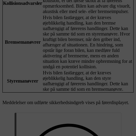
kollision, er det første skridt at få førerens
Kollisionsadvarsler
opmærksomhed. Bilen kan advare dig visuelt,
akustisk eller med sele- eller bremseimpulser.
Hvis bilen fastlægger, at der kræves
øjeblikkelig handling, kan den bremse
uafhængigt af førerens handlinger. Dette kan
ske på samme tid som en styremanøvre. Hvor
kraftigt bilen bremser, når den griber ind,
Bremsemanøvrer
afhænger af situationen. En hindring, som
opstår lige foran bilen, kan medføre fuld
aktivering af bremserne, mens en anden
situation kan kræve mindre opbremsning for at
undgå en potentiel kollision.
Hvis bilen fastlægger, at der kræves
øjeblikkelig handling, kan den styre
Styremanøvrer
uafhængigt af førerens handlinger. Dette kan
ske på samme tid som en bremsemanøvre.
Meddelelser om udførte sikkerhedsindgreb vises på førerdisplayet.