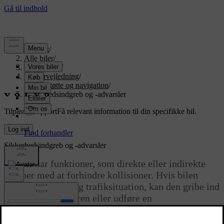
Support
/
Alle biler
/
EX90 2026
/
Brugervejledning
/
Førerstøtte og navigation
/
Sikkerhedsindgreb og -advarsler
Tilpasset support
Få relevant information til din specifikke bil.
Log ind
Sikkerhedsindgreb og -advarsler
Din bil har funktioner, som direkte eller indirekte
hjælper med at forhindre kollisioner. Hvis bilen
registrerer en farlig trafiksituation, kan den gribe ind
ved at advare føreren eller udføre en
undvigemanøvre.