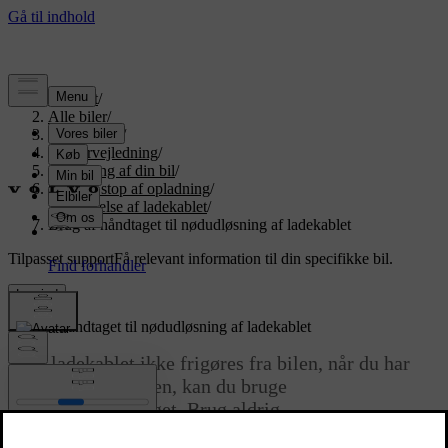
Support
/
Alle biler
/
EX90 2026
/
Brugervejledning
/
Opladning af din bil
/
Start og stop af opladning
/
Frigørelse af ladekablet
/
Brug af håndtaget til nødudløsning af ladekablet
Tilpasset support
Få relevant information til din specifikke bil.
Log ind
Brug af håndtaget til nødudløsning af ladekablet
Hvis ladekablet ikke frigøres fra bilen, når du har
stoppet opladningen, kan du bruge
nødudløserhåndtaget. Brug aldrig
nødudløserhåndtaget, når opladningen er i gang.