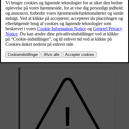
Opdateret 30.03.2026
Åbn bagagerummet og lastlugen.
Find nødudløserhåndtaget i bagagerummets venstre side.