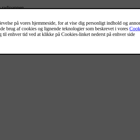
n radioappen.
 tilgængelige radiostationer.
å favoritlisten.
tjernen ved siden af dens navn.