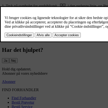
Tryk på symbolet for appbibliotek
i den nederste linje, og åb
Find den station, du vil tilføje som en favorit, fra listen over aktuelt
Tryk på stjernesymbolet
til højre for stationsnavnet.
Stationens stjernesymbol ændrer udseende, og radiostationen vises p
Hvis du vil fjerne en station fra favoritlisten, skal du bare trykke på s
Har det hjulpet?
Ja
Nej