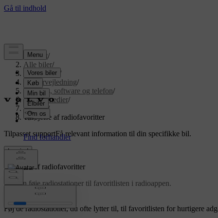
Support
/
Alle biler
/
EX90 2026
/
Brugervejledning
/
Displays, software og telefon
/
Lyd og medier
/
Radio
/
Tilføjelse af radiofavoritter
Tilpasset support
Få relevant information til din specifikke bil.
Log ind
Tilføjelse af radiofavoritter
Du kan føje radiostationer til favoritlisten i radioappen.
Opdateret 07.08.2024
Føj de radiostationer, du ofte lytter til, til favoritlisten for hurtigere ad