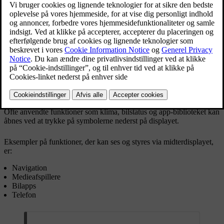
Midterdisplayet sidder i midten af instrumentbrættet.
Ofte anvendte funktioner som klima, bilstatus og app-biblioteket kan
åbnes ved at trykke på symbolerne nederst på displayet.
Eksempler på funktioner, der kan ses og styres via midterdisplayet,
er:
Navigation
Medieafspillere
Bilapps
Telefon