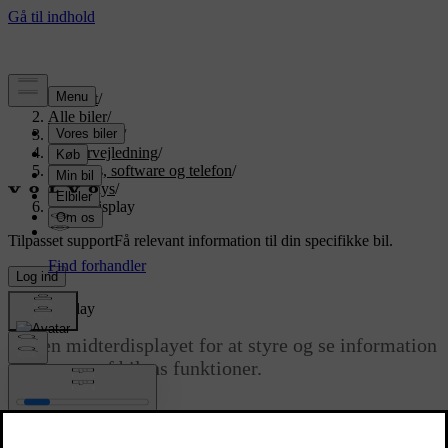
Support
/
Alle biler
/
EX90 2026
/
Brugervejledning
/
Displays, software og telefon
/
Displays
/
Midterdisplay
Tilpasset support
Få relevant information til din specifikke bil.
Log ind
Midterdisplay
Betjen midterdisplayet for at styre og se information
om mange af bilens funktioner.
Opdateret 09.04.2025