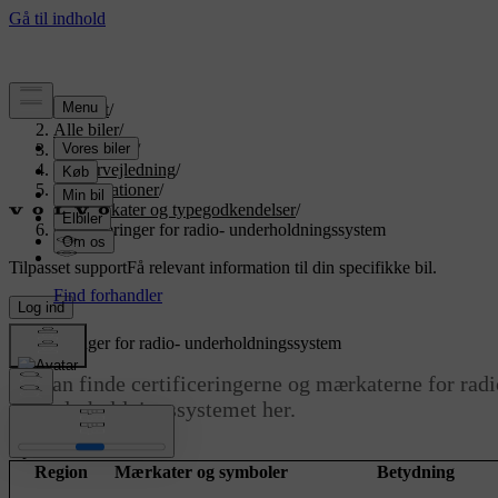
Support
/
Alle biler
/
EX90 2026
/
Brugervejledning
/
Specifikationer
/
Certifikater og typegodkendelser
/
Certificeringer for radio- underholdningssystem
Tilpasset support
Få relevant information til din specifikke bil.
Log ind
Certificeringer for radio- underholdningssystem
Du kan finde certificeringerne og mærkaterne for radi
og underholdningssystemet her.
Opdateret 25.04.2024
Region
Mærkater og symboler
Betydning