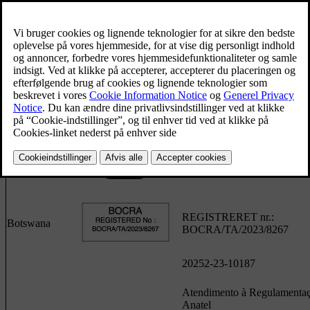
Argentina
C-29148
Australien
Belarus
REGISTRERET nr.:
Botswana
BOCRA/TA/2023/8267
20252-23-10187
Atendimento à Regulamenta
Anatel