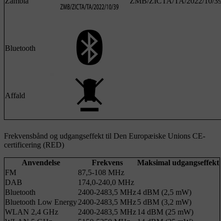
Zambia
ZMB/ZICTA/TA/2022/10/3
Bluetooth
Affald
Frekvensbånd og udgangseffekt til Den Europæiske Unions CE-
certificering (RED)
Anvendelse
Frekvens
Maksimal udgangseffekt
FM
87,5-108 MHz
DAB
174,0-240,0 MHz
Bluetooth
2400-2483,5 MHz
4 dBM (2,5 mW)
Bluetooth Low Energy
2400-2483,5 MHz
5 dBM (3,2 mW)
WLAN 2,4 GHz
2400-2483,5 MHz
14 dBM (25 mW)