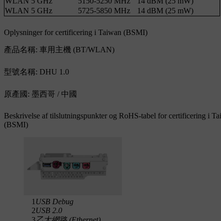
WLAN 5 GHz
5150-5250 MHz
14 dBM (25 mW)
WLAN 5 GHz
5725-5850 MHz
14 dBM (25 mW)
Oplysninger for certificering i Taiwan (BSMI)
產品名稱: 車用主機 (BT/WLAN)
型號名稱: DHU 1.0
原產國: 墨西哥 / 中國
Beskrivelse af tilslutningspunkter og RoHS-tabel for certificering i T
(BSMI)
1
USB Debug
2
USB 2.0
3
乙太網路 (Ethernet)