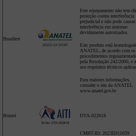
Este equipamento não tem dir
proteção contra interferência
prejudicial e não pode causar
interferência em sistemas
devidamente autorizados.
Brasilien
Este produto está homologad
ANATEL, de acordo com os
procedimentos regulamentad
pela Resolução 242/2000, e 
aos requisitos técnicos aplica
Para maiores informações,
consulte o site da ANATEL
www.anatel.gov.br
Brunei
DTA-022618
CMIIT-ID: 2023DJ11659