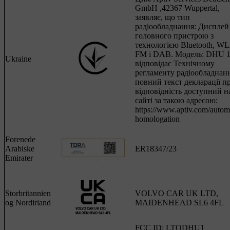
GmbH ,42367 Wuppertal,
заявляє, що тип
радіообладнання: Дисплей
головного пристрою з
технологією Bluetooth, W
FM і DAB. Mодель: DHU 1
Ukraine
відповідає Технічному
регламенту радіообладнан
повний текст декларації п
відповідність доступний н
сайті за такою адресою:
https://www.aptiv.com/autom
homologation
Forenede
Arabiske
ER18347/23
Emirater
Storbritannien
VOLVO CAR UK LTD,
og Nordirland
MAIDENHEAD SL6 4FL
FCC ID: LTQDHU1