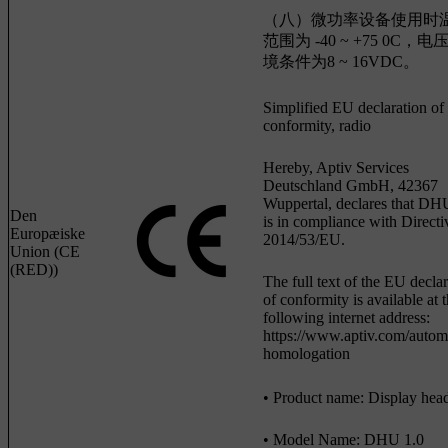
（八）微功率设备使用时
范围为 -40 ~ +75 0C，
境条件为8 ~ 16VDC。
Simplified EU declaration of
conformity, radio
Hereby, Aptiv Services
Deutschland GmbH, 42367
Wuppertal, declares that DH
Den
is in compliance with Directi
Europæiske
2014/53/EU.
Union (CE
(RED))
The full text of the EU decla
of conformity is available at 
following internet address:
https://www.aptiv.com/autom
homologation
• Product name: Display head
• Model Name: DHU 1.0