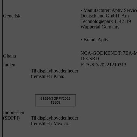
• Manufacturer: Aptiv Servic
Generisk
Deutschland GmbH, Am
Technologiepark 1, 42119
Wuppertal Germany
• Brand: Aptiv
NCA-GODKENDT: 7EA-M
Ghana
163-SRD
Indien
ETA-SD-20221210313
Til displayhovedenheder
fremstillet i Kina:
Indonesien
(SDPPI)
Til displayhovedenheder
fremstillet i Mexico: