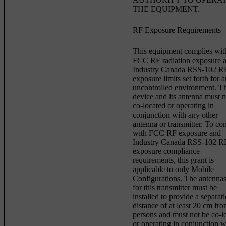
THE EQUIPMENT.
RF Exposure Requirements
This equipment complies wit
FCC RF radiation exposure 
Industry Canada RSS-102 R
exposure limits set forth for 
uncontrolled environment. Th
device and its antenna must n
co-located or operating in
conjunction with any other
antenna or transmitter. To c
with FCC RF exposure and
Industry Canada RSS-102 R
exposure compliance
requirements, this grant is
applicable to only Mobile
Configurations. The antenna
for this transmitter must be
installed to provide a separat
distance of at least 20 cm fro
persons and must not be co-l
or operating in conjunction w