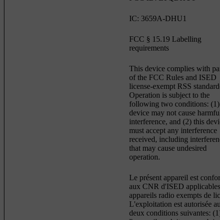
IC: 3659A-DHU1
FCC § 15.19 Labelling
requirements
This device complies with pa
of the FCC Rules and ISED
license-exempt RSS standard(
Operation is subject to the
following two conditions: (1)
device may not cause harmfu
interference, and (2) this dev
must accept any interference
received, including interfere
that may cause undesired
operation.
Le présent appareil est conf
aux CNR d'ISED applicables
appareils radio exempts de li
L'exploitation est autorisée a
deux conditions suivantes: (1