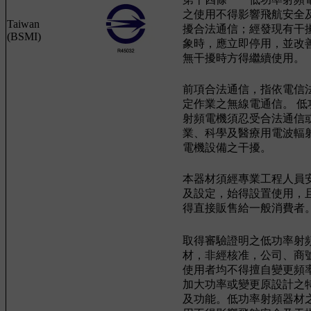
之使用不得影響飛航安全
Taiwan
擾合法通信；經發現有干
(BSMI)
象時，應立即停用，並改
無干擾時方得繼續使用。
前項合法通信，指依電信
定作業之無線電通信。 低
射頻電機須忍受合法通信
業、科學及醫療用電波輻
電機設備之干擾。
本器材須經專業工程人員
及設定，始得設置使用，
得直接販售給一般消費者
取得審驗證明之低功率射
材，非經核准，公司、商
使用者均不得擅自變更頻
加大功率或變更原設計之
及功能。低功率射頻器材