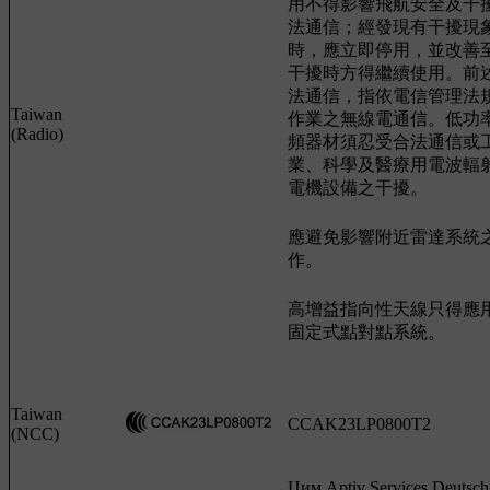
用不得影響飛航安全及干
法通信；經發現有干擾現
時，應立即停用，並改善
干擾時方得繼續使用。前
法通信，指依電信管理法
Taiwan
作業之無線電通信。低功
(Radio)
頻器材須忍受合法通信或
業、科學及醫療用電波輻
電機設備之干擾。
應避免影響附近雷達系統
作。
高增益指向性天線只得應
固定式點對點系統。
Taiwan
CCAK23LP0800T2
(NCC)
Цим Aptiv Services Deutsch