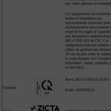
any other antenna or transmitt
Cet equipement est conforme
limites d’exposition aux
rayonnements enoncees pour
environnement non controle 
respecte les regles d’expositi
aux frequences radioelectriq
(RF) CNR-102 de l’IC. Cet
equipement doit etre installe 
utilize en gardant une distanc
20 cm ou plus entre le radiate
le corps humain (a l’exceptio
extremites : mains, poignets, 
et chevilles).
Navn: BD CONSULTANT
Vietnam
Kode: A00282014