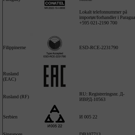
Lokalt telefonnummer på
importør/forhandler i Paragu
+595 021-2190 700
Filippinerne
ESD-RCE-2231790
Rusland
(EAC)
RU: Registreringsnr. Д-
Rusland (RF)
ИВРД-10563
Serbien
И 005 22
Singapore
DB107713