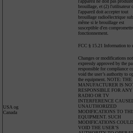
l'appareil ne doit pas produir
brouillage, et (2) l'utilisateur 
l'appareil doit accepter tout
brouillage radioélectrique sub
même si le brouillage est
susceptible d'en compromettr
fonctionnement.
FCC § 15.21 Information to 
Changes or modifications not
expressly approved by the pa
responsible for compliance c
void the user’s authority to o
the equipment. NOTE: THE
MANUFACTURER IS NO
RESPONSIBLE FOR ANY
RADIO OR TV
INTERFERENCE CAUSE
UNAUTHORIZED
USA og
MODIFICATIONS TO THI
Canada
EQUIPMENT. SUCH
MODIFICATIONS COUL
VOID THE USER’S
AUTHORITY TO OPERA