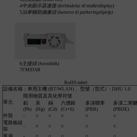
4
中央顯示器連接 (forbindelse til midterdisplay)
5
泊車輔助攝像頭 (kamera til parkeringshjælp)
6
主接頭 (hovedstik)
7
FM/DAB
RoHS-tabel
設備名稱：車用主機 (BT/WLAN)， 型號（型式）: DHU 1.0
限用物質及其化學符號
單元
鉛
汞
鎘
六價鉻
多溴聯苯
多溴二苯
(Pb)
(Hg)
(Cd)
(Cr+6)
(PBB)
(PBDE)
外殼
-
○
○
○
○
○
電路板組
-
○
○
○
○
○
裝
風扇
-
○
○
○
○
○