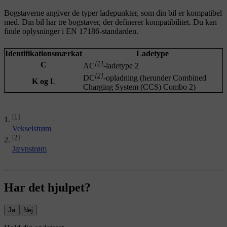
Bogstaverne angiver de typer ladepunkter, som din bil er kompatibel
med. Din bil har tre bogstaver, der definerer kompatibilitet. Du kan
finde oplysninger i EN 17186-standarden.
Identifikationsmærkat
Ladetype
[1]
C
AC
-ladetype 2
[2]
DC
-opladning (herunder Combined
K og L
Charging System (CCS) Combo 2)
[1]
Vekselstrøm
[2]
Jævnstrøm
Har det hjulpet?
Ja
Nej