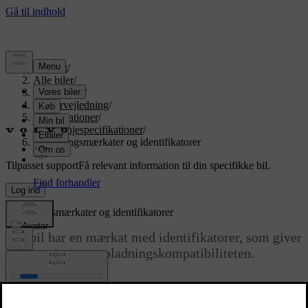
Support
/
Alle biler
/
EX90 2026
/
Brugervejledning
/
Specifikationer
/
Drivlinjespecifikationer
/
Opladningsmærkater og identifikatorer
Tilpasset support
Få relevant information til din specifikke bil.
Log ind
Opladningsmærkater og identifikatorer
Din bil har en mærkat med identifikatorer, som giver
information om opladningskompatibiliteten.
Opdateret 09.04.2025
Identifikation af opladningskompatibilitet