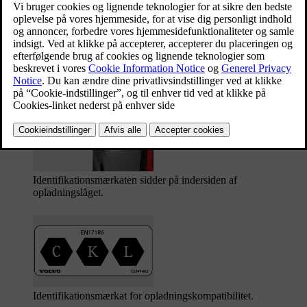
Du kan find ud af, om din bil og ladepunktet er kompatible ved at se
på identifikationsmærkaterne. Mærkaterne er angivet i
overensstemmelse med EN 17186-standarden.
Identifikationsmærkaterne indeholder et eller flere bogstaver. Hvis et
bogstav på ladepunktet stemmer overens med et bogstav på din bils
identifikationsmærkat, betyder det, at de er kompatible.
Identifikationsmærkaten sidder på indersiden af
opladningslåget.
Identifikationsmærkat for opladningskompatibilitet.