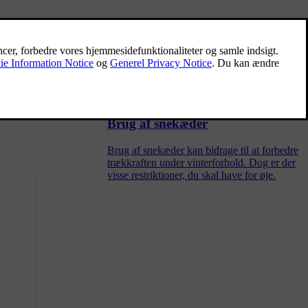
Betegnelser på dæksiden
Der står mange tal og symboler på siden af et
dæk. Her er nogle eksempler og forklaringer
på, hvad de betyder.
Brug af snekæder
Brug af snekæder kan bidrage til at forbedre
trækkraften under vinterforhold. Dog er der
visse restriktioner, du skal have for øje.