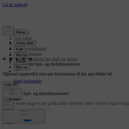
Support
/
Alle biler
/
EX90 2026
/
Brugervejledning
/
Specifikationer
/
Specifikationer for dæk og fælge
/
Godkendte hjul- og dækdimensioner
Tilpasset support
Få relevant information til din specifikke bil.
Log ind
Godkendte hjul- og dækdimensioner
I nogle lande angives de godkendte størrelser ikke i bilens registreri
Opdateret 08.09.2025
Foran