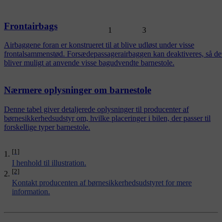
Frontairbags
1
3
Airbaggene foran er konstrueret til at blive udløst under visse
frontalsammenstød. Forsædepassagerairbaggen kan deaktiveres, så de
bliver muligt at anvende visse bagudvendte barnestole.
Nærmere oplysninger om barnestole
Denne tabel giver detaljerede oplysninger til producenter af
børnesikkerhedsudstyr om, hvilke placeringer i bilen, der passer til
forskellige typer barnestole.
[1]
I henhold til illustration.
[2]
Kontakt producenten af børnesikkerhedsudstyret for mere
information.