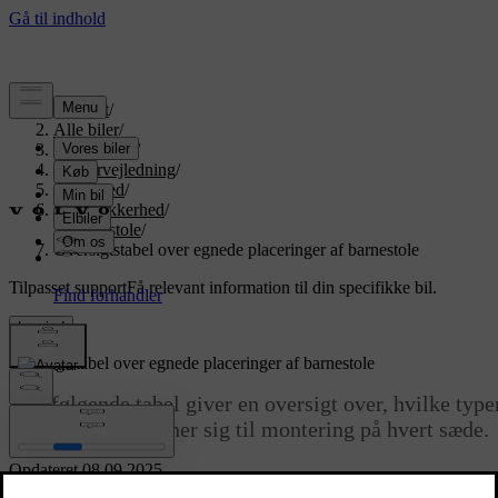
Support
/
Alle biler
/
EX90 2026
/
Brugervejledning
/
Sikkerhed
/
Børnesikkerhed
/
Barnestole
/
Oversigtstabel over egnede placeringer af barnestole
Tilpasset support
Få relevant information til din specifikke bil.
Log ind
Oversigtstabel over egnede placeringer af barnestole
Den følgende tabel giver en oversigt over, hvilke type
barnestole, der egner sig til montering på hvert sæde.
Opdateret 08.09.2025