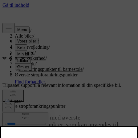
Support
/
Alle biler
/
EX90 2026
/
Brugervejledning
/
Sikkerhed
/
Børnesikkerhed
/
Barnestole
/
Forankringspunkter til barnestole
/
Øverste stropforankringspunkter
Tilpasset support
Få relevant information til din specifikke bil.
Log ind
Øverste stropforankringspunkter
Din bil er udstyret med øverste
stropforankringspunkter, som kan anvendes til
fastgørelse af barnestole på et bagsæde.