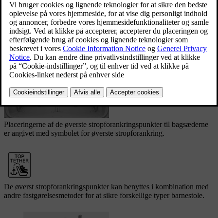
Opdateret 30.03.2026
Placeringer af forankringspunkter til bagsæderne
De øverste stropforankringspunkter er placeret bag på ryglænene.
Placeringerne af de øverste stropforankringspunkter til bagsæderne
er angivet med symbolet for øverste stropforankring.
De øverst stropforankringspunkter kan benyttes i kombination med
andre fastgørelsesmetoder for at sikre forskellige typer barnestole.