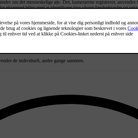
der om det menneskelige øje. Det, kameraerne registrerer, anvendes ti
or eksempel bilen med at identificere ting såsom færdselstavler og vejaf
yet.
amle information om bilens omgivelser. De kan identificere afstanden til
t registrere genstande, som er relativt tæt på. De fungerer ved at udsen
nvendes de individuelt, andre gange sammen.