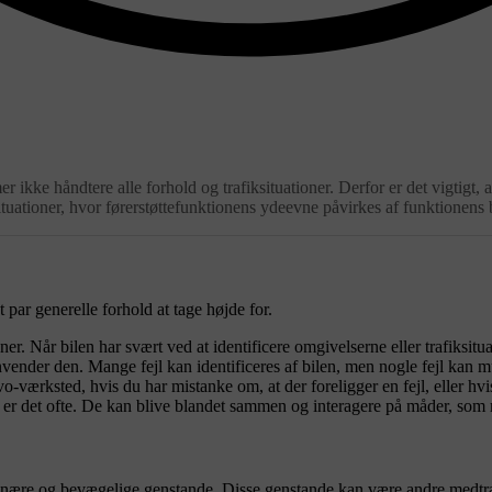
kke håndtere alle forhold og trafiksituationer. Derfor er det vigtigt, at
tuationer, hvor førerstøttefunktionens ydeevne påvirkes af funktionens
 par generelle forhold at tage højde for.
ner. Når bilen har svært ved at identificere omgivelserne eller trafiksit
nder den. Mange fejl kan identificeres af bilen, men nogle fejl kan mulig
o-værksted, hvis du har mistanke om, at der foreligger en fejl, eller hvi
 det ofte. De kan blive blandet sammen og interagere på måder, som me
tionære og bevægelige genstande. Disse genstande kan være andre medtraf