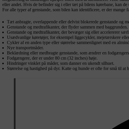
eller andet. Hvis de befinder sig i eller tæt på bilens kørebane, kan d
For alle typer af genstande, som bilen kan identificere, er der mange 
Tæt anbragte, overlappende eller delvist blokerede genstande og me
Genstande og medtrafikanter, der flyder sammen med baggrunden.
Genstande og medtrafikanter, der bevæger sig eller accelererer særli
Usædvanlige køretøjer, for eksempel liggecykler, mejetærskere elle
Cykler af en anden type eller størrelse sammenlignet med en almin
Nye transportmåder.
Beklædning eller medbragte genstande, som ændrer en fodgængers 
Fodgængere, der er under 80 cm (32 inches) høje.
Hindringer vinklet på måder, som danner en ukendt silhuet.
Størrelse og hastighed på dyr. Katte og hunde er ofte for små til at bl