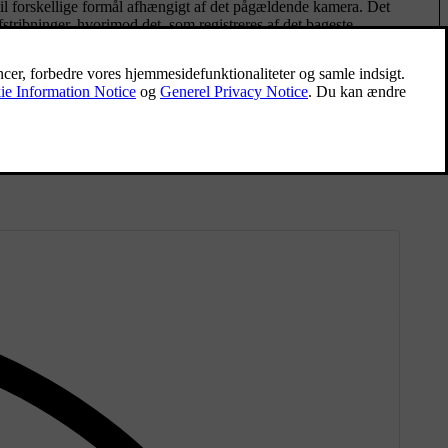
l forskellige formål afhængigt af det pågældende kamera. Det
stribninger, hvorimod det, som registreres af det bageste
 genstande og visse aspekter af deres bevægelser. Disse oplysninger er
de ultralydsimpulser, som sendes tilbage til sensorerne, når de rammer