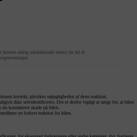
 føreren aldrig udelukkende sætter sin lid til
 begrænsninger.
uationen korrekt, påvirkes nøjagtigheden af dens reaktion.
vis ikke selvidentificeres. Det er derfor vigtigt at sørge for, at bilen
s du konstaterer skade på bilen.
dfører en forkert reaktion fra bilen.
ikanter, for eksempel fodgængere eller andre køretøjer, dyr, barrierer