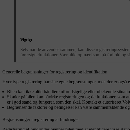
Vigtigt
Selv når de anvendes sammen, kan disse registreringssystemer i
førerstøttefunktioner. Vær altid opmærksom på forhold og si
Generelle begrænsninger for registrering og identifikation
Hver type registrering har sine egne begrænsninger, men der er også et
Bilen kan ikke altid håndtere uforudsigelige eller ubekendte situatio
Skader på bilen kan påvirke registreringen og de funktioner, som anve
er i god stand og fungerer, som den skal. Kontakt et autoriseret Volv
Begrænsende faktorer og betingelser kan være sammenfaldende og er
Begrænsninger i registrering af hindringer
Registrering af hindringer hjælper bilen med at identificere visse sta