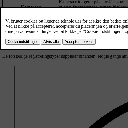
Kameraer fungerer på en måde, som min
Kameraer
øverste fremadrettede kamera hjælper f
parkeringskamera, vises i midterdispla
Radarer bruger radiobølger til at inds
Radarer
vigtige for mange af bilens funktioner.
Disse sensorer anvender lydbølger til a
Ultralydsparkeringssensorer
en genstand.
Hvordan systemer arbejder sammen
De forskellige registreringstyper supplerer hinanden. Nogle gange a