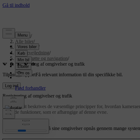
Support
/
Alle biler
/
EX90 2027
/
Brugervejledning
/
Førerstøtte og navigation
/
Registrering af omgivelser og trafik
Tilpasset support
Få relevant information til din specifikke bil.
Log ind
Registrering af omgivelser og trafik
I dette afsnit beskrives de væsentlige principper for, hvordan kamerae
anvende funktioner, som er afhængige af denne evne.
Opdateret 11.12.2025
Din bils evne til at forstå sine omgivelser opnås gennem mange systeme