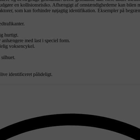
e udgøre en kollisionsrisiko. Afhængigt af omstændighederne kan bilen mu
faktorer, som kan forhindre nøjagtig identifikation. Eksempler på begræn
dtrafikanter.
g hurtigt.
r anhængere med last i speciel form.
delig voksencykel.
silhuet.
ive identificeret pålideligt.