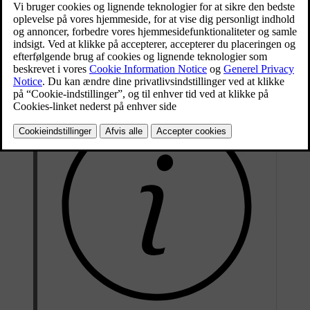
Opdateret 07.08.2024
Kollisionsadvarselsfunktioner omfatter:
Advarsler om frontkollision
Advarsler om køretøjer, som krydser din kørebane
Advarsler om kollision bagfra