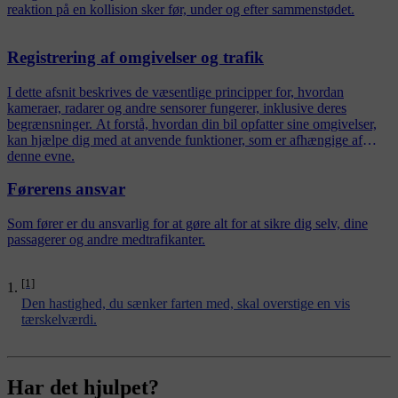
reaktion på en kollision sker før, under og efter sammenstødet.
Registrering af omgivelser og trafik
I dette afsnit beskrives de væsentlige principper for, hvordan
kameraer, radarer og andre sensorer fungerer, inklusive deres
begrænsninger. At forstå, hvordan din bil opfatter sine omgivelser,
kan hjælpe dig med at anvende funktioner, som er afhængige af
denne evne.
Førerens ansvar
Som fører er du ansvarlig for at gøre alt for at sikre dig selv, dine
passagerer og andre medtrafikanter.
[1]
Den hastighed, du sænker farten med, skal overstige en vis
tærskelværdi.
Har det hjulpet?