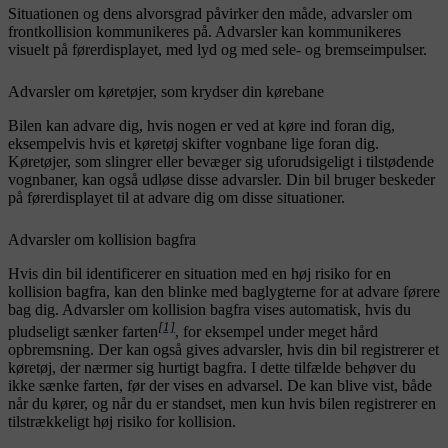
Situationen og dens alvorsgrad påvirker den måde, advarsler om
frontkollision kommunikeres på. Advarsler kan kommunikeres
visuelt på førerdisplayet, med lyd og med sele- og bremseimpulser.
Advarsler om køretøjer, som krydser din kørebane
Bilen kan advare dig, hvis nogen er ved at køre ind foran dig,
eksempelvis hvis et køretøj skifter vognbane lige foran dig.
Køretøjer, som slingrer eller bevæger sig uforudsigeligt i tilstødende
vognbaner, kan også udløse disse advarsler. Din bil bruger beskeder
på førerdisplayet til at advare dig om disse situationer.
Advarsler om kollision bagfra
Hvis din bil identificerer en situation med en høj risiko for en
kollision bagfra, kan den blinke med baglygterne for at advare førere
bag dig. Advarsler om kollision bagfra vises automatisk, hvis du
[1]
pludseligt sænker farten
, for eksempel under meget hård
opbremsning. Der kan også gives advarsler, hvis din bil registrerer et
køretøj, der nærmer sig hurtigt bagfra. I dette tilfælde behøver du
ikke sænke farten, før der vises en advarsel. De kan blive vist, både
når du kører, og når du er standset, men kun hvis bilen registrerer en
tilstrækkeligt høj risiko for kollision.