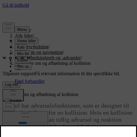
Support
/
Alle biler
/
EX90 2027
/
Brugervejledning
/
Førerstøtte og navigation
/
Sikkerhedsindgreb og -advarsler
/
Advarsler om og afbødning af kollision
Tilpasset support
Få relevant information til din specifikke bil.
Log ind
Advarsler om og afbødning af kollision
Din bil har advarselsfunktioner, som er designet til
at afbøde risikoen for en kollision. Hvis en kollision
ikke kan undgås, kan tidlig advarsel og reaktion
hjælpe med at mindske dens virkninger.