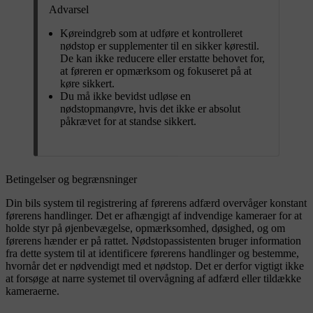
Advarsel
Køreindgreb som at udføre et kontrolleret
nødstop er supplementer til en sikker kørestil.
De kan ikke reducere eller erstatte behovet for,
at føreren er opmærksom og fokuseret på at
køre sikkert.
Du må ikke bevidst udløse en
nødstopmanøvre, hvis det ikke er absolut
påkrævet for at standse sikkert.
Betingelser og begrænsninger
Din bils system til registrering af førerens adfærd overvåger konstant
førerens handlinger. Det er afhængigt af indvendige kameraer for at
holde styr på øjenbevægelse, opmærksomhed, døsighed, og om
førerens hænder er på rattet. Nødstopassistenten bruger information
fra dette system til at identificere førerens handlinger og bestemme,
hvornår det er nødvendigt med et nødstop. Det er derfor vigtigt ikke
at forsøge at narre systemet til overvågning af adfærd eller tildække
kameraerne.