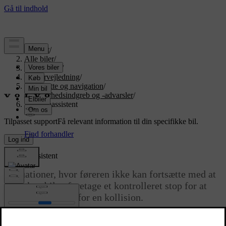
Support
/
Alle biler
/
EX90 2027
/
Brugervejledning
/
Førerstøtte og navigation
/
Sikkerhedsindgreb og -advarsler
/
Nødstopassistent
Tilpasset support
Få relevant information til din specifikke bil.
Log ind
Nødstopassistent
I situationer, hvor føreren ikke kan fortsætte med at
køre, kan bilen foretage et kontrolleret stop for at
reducere risikoen for en kollision.
Opdateret 08.09.2025
Hvis bilen registrerer, at føreren ikke reagerer i et vist tidsrum, kan