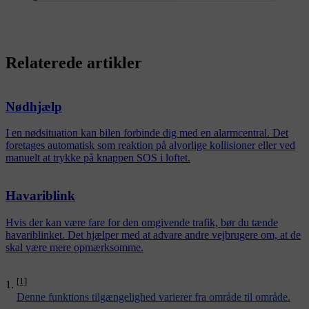
Relaterede artikler
Nødhjælp
I en nødsituation kan bilen forbinde dig med en alarmcentral. Det
foretages automatisk som reaktion på alvorlige kollisioner eller ved
manuelt at trykke på knappen SOS i loftet.
Havariblink
Hvis der kan være fare for den omgivende trafik, bør du tænde
havariblinket. Det hjælper med at advare andre vejbrugere om, at de
skal være mere opmærksomme.
[1]
Denne funktions tilgængelighed varierer fra område til område.