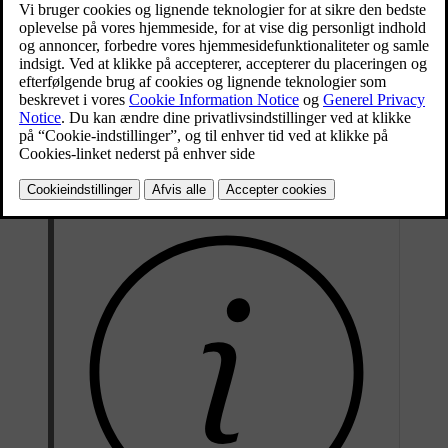
den stoppe automatisk inden for den aktuelle vognbane. Det kan for
eksempel være med til at undgå en ulykke, hvis føreren kommer ud
for en medicinsk nødsituation under kørslen.
Bilen starter et kontrolleret stop, hvis føreren ikke reagerer på
anmodninger om aktivt at køre bilen. Disse anmodninger kan
komme fra Driver Alert-funktionen, hvis føreren ikke er fokuseret
eller viser tegn på at være for uopmærksom til at køre sikkert. De
kan også være relateret til, at føreren ikke holder hænderne på rattet.