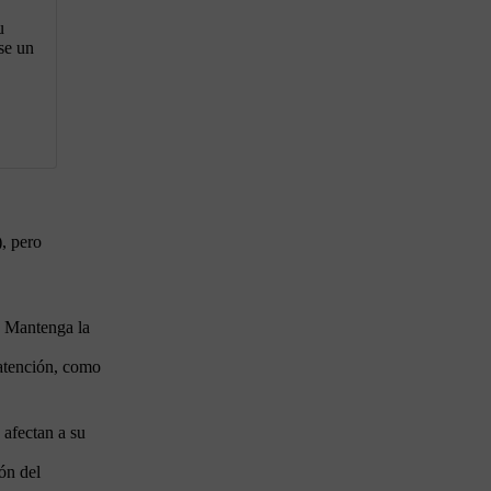
u
se un
, pero
. Mantenga la
 atención, como
 afectan a su
ón del