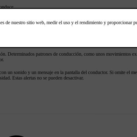
conduce.
imientos oculares permite al automóvil determinar hacia donde dirige s
puede indicar una falta de concentración. Un ejemplo son los movimient
ción. Determinados patrones de conducción, como unos movimientos exc
or.
 con un sonido y un mensaje en la pantalla del conductor. Si omite el me
idad. Estas alertas no se pueden desactivar.