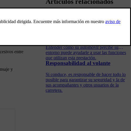
Artículos relacionados
u atención.
Detección del entorno y el tráfico
os excesivos
Este apartado aborda los aspectos básicos del
funcionamiento de las cámaras, radares y
otros sensores, así como sus limitaciones.
Entender cómo su automóvil percibe su
esivos entre
entorno puede ayudarle a usar las funciones
que utilizan esta prestación.
Responsabilidad al volante
nsaje y
Si conduce, es responsable de hacer todo lo
posible para garantizar su seguridad y la de
sus acompañantes y otros usuarios de la
carretera.