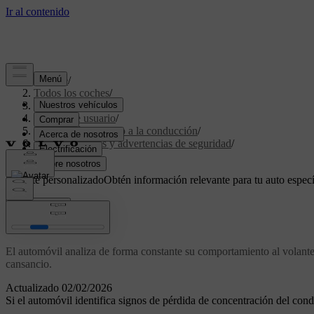
Soporte
/
Todos los coches
/
XC60 2024
/
Manual de usuario
/
Navegación y apoyo a la conducción
/
Intervenciones y advertencias de seguridad
/
Driver Alert
Soporte personalizado
Obtén información relevante para tu auto especí
Iniciar sesión
Driver Alert
El automóvil analiza de forma constante su comportamiento al volante 
cansancio.
Actualizado 02/02/2026
Si el automóvil identifica signos de pérdida de concentración del cond