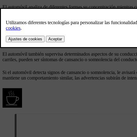
El automóvil analiza de diferentes formas su concentración mientras 
Control de la
El seguimiento por cámara de su cara y sus mov
atención
El análisis de sus maniobras con el automóvil 
Maniobras
entre carriles.
Alertas sobre un conductor cansado o somnoliento
El automóvil también supervisa determinados aspectos de su conduc
carriles, pueden ser síntomas de cansancio o somnolencia del conduct
Si el automóvil detecta signos de cansancio o somnolencia, le avisará
mantiene un comportamiento similar, las advertencias subirán de intens