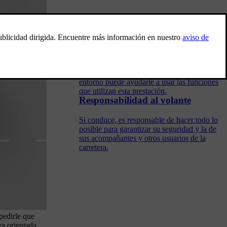
Detección del entorno y el tráfico
Este apartado aborda los aspectos básicos del
funcionamiento de las cámaras, radares y
otros sensores, así como sus limitaciones.
Entender cómo su automóvil percibe su
entorno puede ayudarle a usar las funciones
que utilizan esta prestación.
Responsabilidad al volante
Si conduce, es responsable de hacer todo lo
posible para garantizar su seguridad y la de
sus acompañantes y otros usuarios de la
carretera.
 pedirle que
ra orientada