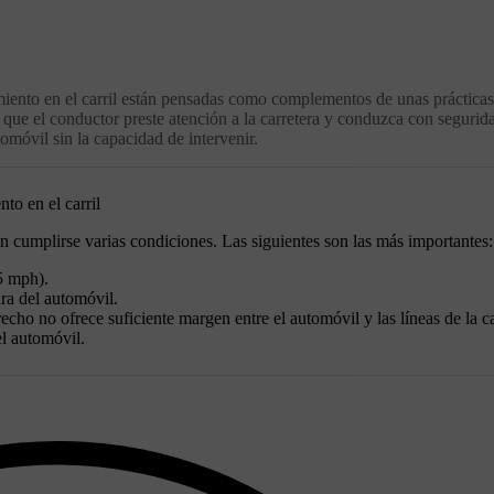
nimiento en el carril están pensadas como complementos de unas prácticas
 que el conductor preste atención a la carretera y conduzca con segurid
óvil sin la capacidad de intervenir.
to en el carril
en cumplirse varias condiciones. Las siguientes son las más importantes:
5 mph).
ara del automóvil.
echo no ofrece suficiente margen entre el automóvil y las líneas de la ca
l automóvil.