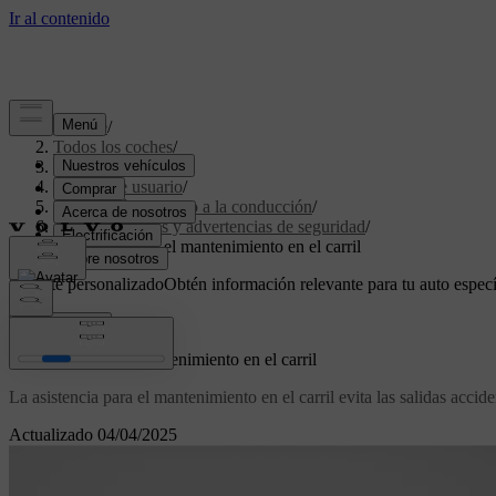
Soporte
/
Todos los coches
/
XC60 2024
/
Manual de usuario
/
Navegación y apoyo a la conducción
/
Intervenciones y advertencias de seguridad
/
Asistencia para el mantenimiento en el carril
Soporte personalizado
Obtén información relevante para tu auto especí
Iniciar sesión
Asistencia para el mantenimiento en el carril
La asistencia para el mantenimiento en el carril evita las salidas accide
Actualizado 04/04/2025