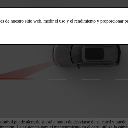
tomóvil puede alertarle si está a punto de desviarse de su carril y puede
ección. La asistencia para el mantenimiento en el carril utiliza la cáma