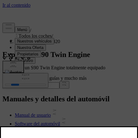
Soporte
/
Todos los coches
/
S90 Twin Engine 2020
Explora el S90 Twin Engine
Mostrando un S90 Twin Engine totalmente equipado
Busca en el manual, las guías y mucho más
Manuales y detalles del automóvil
Manual de usuario
Software del automóvil
Interior