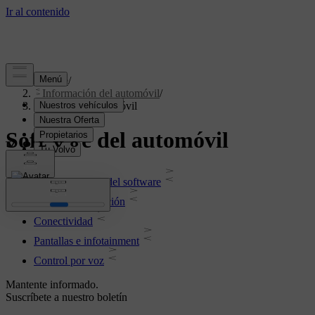
Soporte
/
Información del automóvil
/
Software del automóvil
Software del automóvil
Actualizaciones del software
Mapas y navegación
Conectividad
Pantallas e infotainment
Control por voz