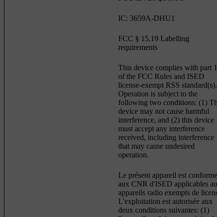
IC: 3659A-DHU1
FCC § 15.19 Labelling
requirements
This device complies with part 
of the FCC Rules and ISED
license-exempt RSS standard(s).
Operation is subject to the
following two conditions: (1) Th
device may not cause harmful
interference, and (2) this device
must accept any interference
received, including interference
that may cause undesired
operation.
Le présent appareil est conform
aux CNR d'ISED applicables a
appareils radio exempts de licen
L'exploitation est autorisée aux
deux conditions suivantes: (1)