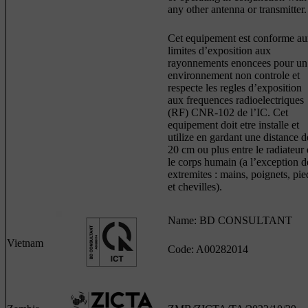
any other antenna or transmitter.
Cet equipement est conforme a
limites d’exposition aux
rayonnements enoncees pour un
environnement non controle et
respecte les regles d’exposition
aux frequences radioelectriques
(RF) CNR-102 de l’IC. Cet
equipement doit etre installe et
utilize en gardant une distance d
20 cm ou plus entre le radiateur 
le corps humain (a l’exception d
extremites : mains, poignets, pie
et chevilles).
Name: BD CONSULTANT
Vietnam
Code: A00282014