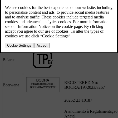
Argentina
C-29148
Australia
Belarus
REGISTERED No:
Botswana
BOCRA/TA/2023/8267
20252-23-10187
Atendimento à Regulamentação
Anatel