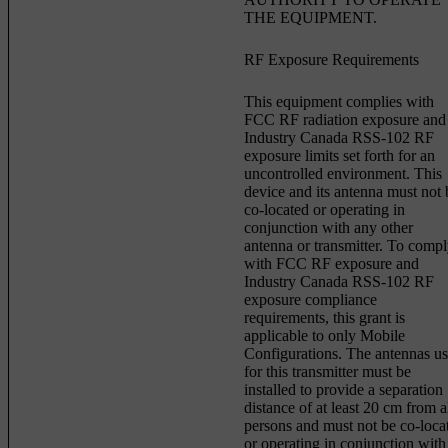
THE EQUIPMENT.
RF Exposure Requirements
This equipment complies with
FCC RF radiation exposure and
Industry Canada RSS-102 RF
exposure limits set forth for an
uncontrolled environment. This
device and its antenna must not 
co-located or operating in
conjunction with any other
antenna or transmitter. To comp
with FCC RF exposure and
Industry Canada RSS-102 RF
exposure compliance
requirements, this grant is
applicable to only Mobile
Configurations. The antennas u
for this transmitter must be
installed to provide a separation
distance of at least 20 cm from a
persons and must not be co-loca
or operating in conjunction with