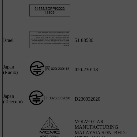
Israel
51-88586
Japan
020-230118
(Radio)
Japan
D230032020
(Telecom)
VOLVO CAR
MANUFACTURING
MALAYSIA SDN. BHD.: