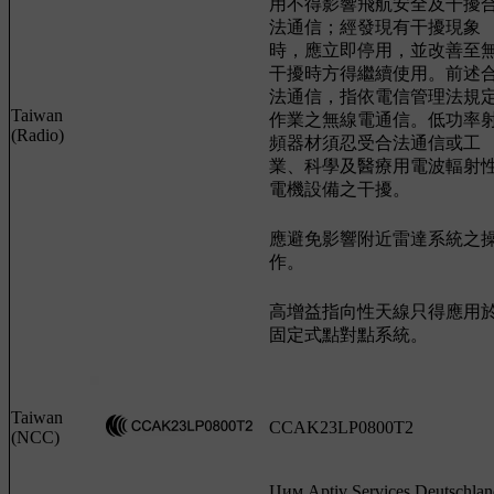
用不得影響飛航安全及干擾
法通信；經發現有干擾現象
時，應立即停用，並改善至
干擾時方得繼續使用。前述
法通信，指依電信管理法規
Taiwan
作業之無線電通信。低功率
(Radio)
頻器材須忍受合法通信或工
業、科學及醫療用電波輻射
電機設備之干擾。
應避免影響附近雷達系統之
作。
高增益指向性天線只得應用
固定式點對點系統。
Taiwan
CCAK23LP0800T2
(NCC)
Цим Aptiv Services Deutschlan