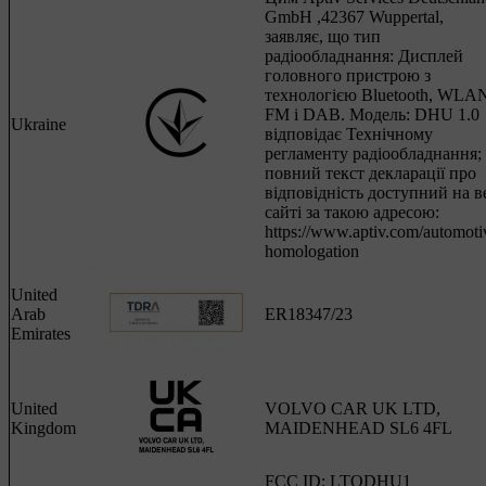
GmbH ,42367 Wuppertal,
заявляє, що тип
радіообладнання: Дисплей
головного пристрою з
технологією Bluetooth, WLA
FM і DAB. Mодель: DHU 1.0
Ukraine
відповідає Технічному
регламенту радіообладнання;
повний текст декларації про
відповідність доступний на в
сайті за такою адресою:
https://www.aptiv.com/automoti
homologation
United
Arab
ER18347/23
Emirates
United
VOLVO CAR UK LTD,
Kingdom
MAIDENHEAD SL6 4FL
FCC ID: LTQDHU1