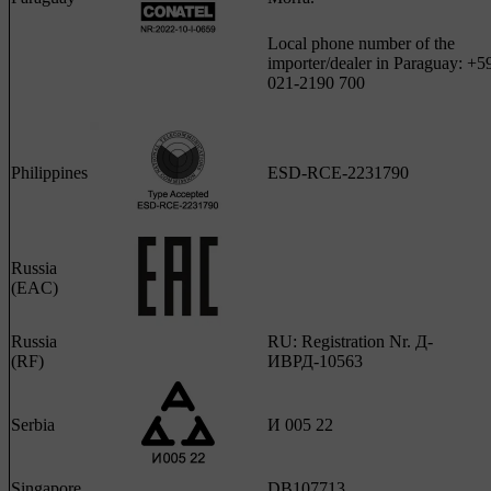
Local phone number of the
importer/dealer in Paraguay: +5
021-2190 700
Philippines
ESD-RCE-2231790
Russia
(EAC)
Russia
RU: Registration Nr. Д-
(RF)
ИВРД-10563
Serbia
И 005 22
Singapore
DB107713