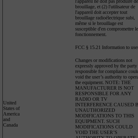
l'appareil ne doit pas produire d
brouillage, et (2) l'utilisateur de
l'appareil doit accepter tout
brouillage radioélectrique subi,
même si le brouillage est
susceptible d'en compromettre l
fonctionnement.
FCC § 15.21 Information to use
Changes or modifications not
expressly approved by the party
responsible for compliance coul
void the user’s authority to oper
the equipment. NOTE: THE
MANUFACTURER IS NOT
RESPONSIBLE FOR ANY
RADIO OR TV
United
INTERFERENCE CAUSED 
States of
UNAUTHORIZED
America
MODIFICATIONS TO THIS
and
EQUIPMENT. SUCH
Canada
MODIFICATIONS COULD
VOID THE USER’S
AUTHORITY TO OPERATE