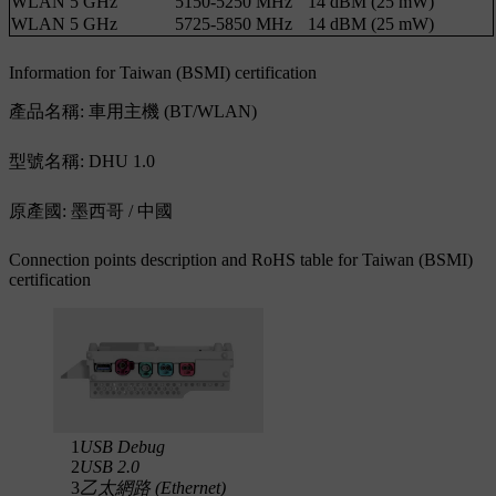
WLAN 5 GHz
5150-5250 MHz
14 dBM (25 mW)
WLAN 5 GHz
5725-5850 MHz
14 dBM (25 mW)
Information for Taiwan (BSMI) certification
產品名稱: 車用主機 (BT/WLAN)
型號名稱: DHU 1.0
原產國: 墨西哥 / 中國
Connection points description and RoHS table for Taiwan (BSMI)
certification
1
USB Debug
2
USB 2.0
3
乙太網路 (Ethernet)