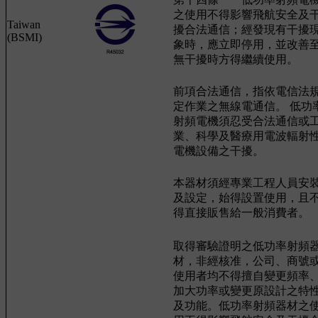
之使用不得影響飛航安全及
Taiwan
擾合法通信；經發現有干擾
(BSMI)
象時，應立即停用，並改善
無干擾時方得繼續使用。
前項合法通信，指依電信法
定作業之無線電通信。 低功
射頻電機須忍受合法通信或
業、科學及醫療用電波輻射
電機設備之干擾。
本器材須經專業工程人員安
及設定，始得設置使用，且
得直接販售給一般消費者。
取得審驗證明之低功率射頻
材，非經核准，公司、商號
使用者均不得擅自變更頻率
加大功率或變更原設計之特
及功能。低功率射頻器材之