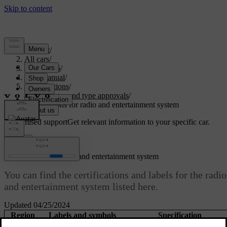
Support
/
All cars
/
ES90 2026
/
User manual
/
Specifications
/
Certificates and type approvals
/
Certifications for radio and entertainment system
Customised support
Get relevant information to your specific car.
Sign in
Certifications for radio and entertainment system
You can find the certifications and labels for the radio
and entertainment system listed here.
Updated 04/25/2024
Region
Labels and symbols
Specification