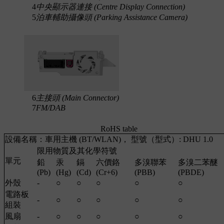
4
中央顯示器連接 (Centre Display Connection)
5
泊車輔助攝像頭 (Parking Assistance Camera)
6
主接頭 (Main Connector)
7
FM/DAB
RoHS table
設備名稱：車用主機 (BT/WLAN)， 型號（型式）: DHU 1.0
限用物質及其化學符號
單元
鉛
汞
鎘
六價鉻
多溴聯苯
多溴二苯醚
(Pb)
(Hg)
(Cd)
(Cr+6)
(PBB)
(PBDE)
外殼
-
○
○
○
○
○
電路板
-
○
○
○
○
○
組裝
風扇
-
○
○
○
○
○