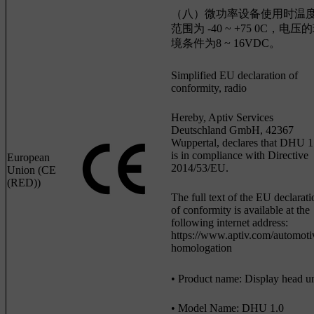
（八）微功率设备使用时温
范围为 -40 ~ +75 0C，电压
境条件为8 ~ 16VDC。
Simplified EU declaration of
conformity, radio
Hereby, Aptiv Services
Deutschland GmbH, 42367
Wuppertal, declares that DHU 1
is in compliance with Directive
European
2014/53/EU.
Union (CE
(RED))
The full text of the EU declarati
of conformity is available at the
following internet address:
https://www.aptiv.com/automoti
homologation
• Product name: Display head un
• Model Name: DHU 1.0