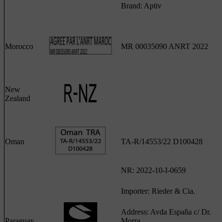
Brand: Aptiv
Morocco
MR 00035090 ANRT 2022
New
Zealand
Oman
TA-R/14553/22 D100428
NR: 2022-10-I-0659
Importer: Rieder & Cia.
Address: Avda España c/ Dr.
Paraguay
Morra.