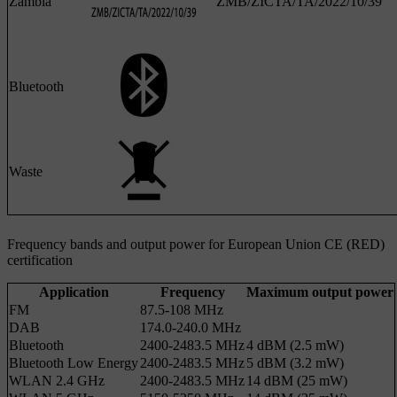
Zambia
ZMB/ZICTA/TA/2022/10/39
Bluetooth
Waste
Frequency bands and output power for European Union CE (RED)
certification
Application
Frequency
Maximum output power
FM
87.5-108 MHz
DAB
174.0-240.0 MHz
Bluetooth
2400-2483.5 MHz
4 dBM (2.5 mW)
Bluetooth Low Energy
2400-2483.5 MHz
5 dBM (3.2 mW)
WLAN 2.4 GHz
2400-2483.5 MHz
14 dBM (25 mW)