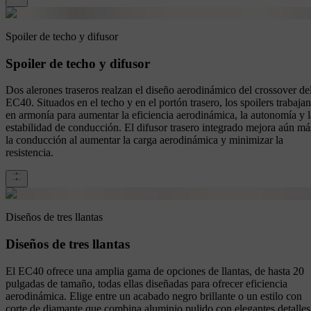
Spoiler de techo y difusor
Spoiler de techo y difusor
Dos alerones traseros realzan el diseño aerodinámico del crossover de
EC40. Situados en el techo y en el portón trasero, los spoilers trabajan
en armonía para aumentar la eficiencia aerodinámica, la autonomía y l
estabilidad de conducción. El difusor trasero integrado mejora aún má
la conducción al aumentar la carga aerodinámica y minimizar la
resistencia.
Diseños de tres llantas
Diseños de tres llantas
El EC40 ofrece una amplia gama de opciones de llantas, de hasta 20
pulgadas de tamaño, todas ellas diseñadas para ofrecer eficiencia
aerodinámica. Elige entre un acabado negro brillante o un estilo con
corte de diamante que combina aluminio pulido con elegantes detalles