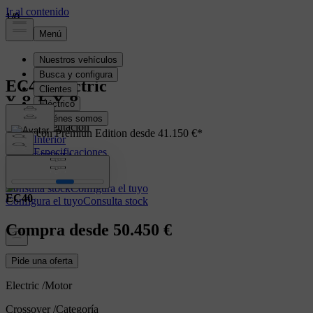
1
1
1
/
/
/
0
0
0
EC40
Electric
Presentación
Ahora con Premiun Edition desde 41.150 €*
Interior
Especificaciones
VER OFERTA
Prestaciones
Consulta stock
Configura el tuyo
EC40
Configura el tuyo
Consulta stock
Compra desde
50.450 €
Pide una oferta
Electric
/
Motor
Crossover
/
Categoría