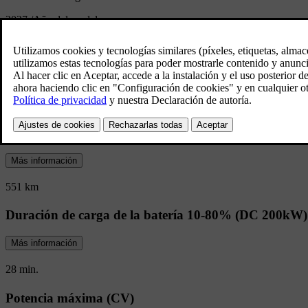
2027
/
Año del modelo:
EC40 Presentación
La autonomía y la carga rápida que necesit
No llegues sin más. Haz una entrada.
Autonomía eléctrica (combinada)
Más información
551 km
Duración de carga de la batería 10-80% (DC 200kW)
Más información
28 min.
Potencia máxima (CV)