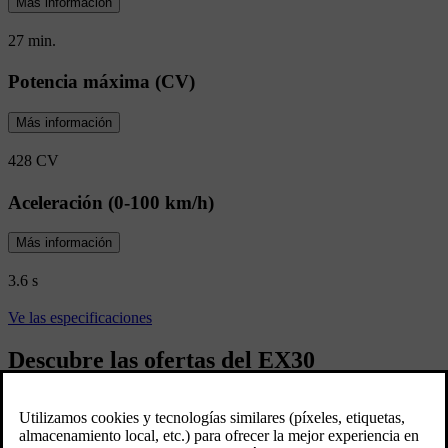
Más información
27 min.
Potencia máxima (CV)
Más información
428 CV
Aceleración (0-100 km/h)
Más información
3.6 s
Ve las especificaciones
Descubre las ofertas del EX30
Consigue ahora el Volvo EX30 desde 27.950 € con Wallbox
incluido*