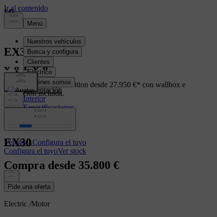
1
1
1
/
/
/
0
0
0
EX30
Electric
Ahora con Premiun Edition desde 27.950 €* con wallbox e
Presentación
instalación incluida.
Interior
Especificaciones
VER OFERTA
Prestaciones
EX30
Ver stock
Configura el tuyo
Configura el tuyo
Ver stock
Compra desde
35.800 €
Pide una oferta
Electric
/
Motor