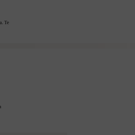
a. Te
a
.