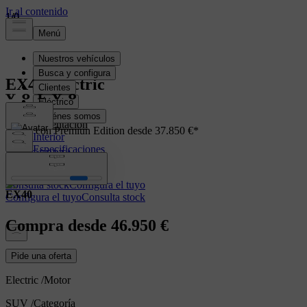
1
1
1
/
/
/
0
0
0
EX40
Electric
Presentación
Ahora con Premiun Edition desde 37.850 €*
Interior
Especificaciones
VER OFERTA
Prestaciones
Consulta stock
Configura el tuyo
EX40
Configura el tuyo
Consulta stock
Compra desde
46.950 €
Pide una oferta
Electric
/
Motor
SUV
/
Categoría