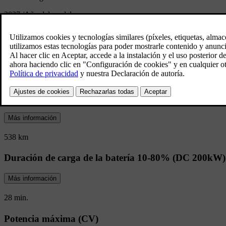
2027
/
Año del modelo:
EX40 Presentación
Carga rápida. Imposible de ignorar. Este 
contundente y versatilidad con un estilo qu
Autonomía eléctrica (combinada)
Más información
538 km
Duración de carga de la batería 10-80% (DC 200kW)
Más información
28 min.
Potencia máxima (CV)