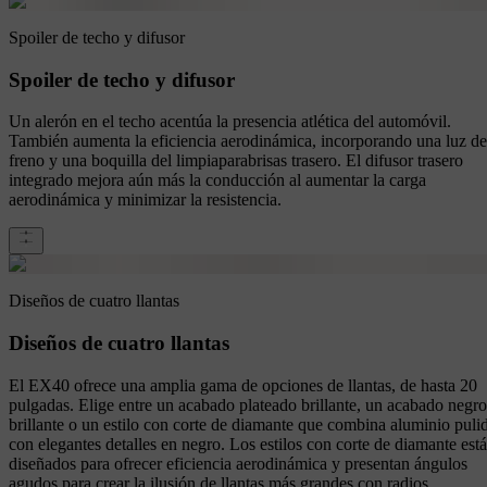
Spoiler de techo y difusor
Spoiler de techo y difusor
Un alerón en el techo acentúa la presencia atlética del automóvil.
También aumenta la eficiencia aerodinámica, incorporando una luz de
freno y una boquilla del limpiaparabrisas trasero. El difusor trasero
integrado mejora aún más la conducción al aumentar la carga
aerodinámica y minimizar la resistencia.
Diseños de cuatro llantas
Diseños de cuatro llantas
El EX40 ofrece una amplia gama de opciones de llantas, de hasta 20
pulgadas. Elige entre un acabado plateado brillante, un acabado negro
brillante o un estilo con corte de diamante que combina aluminio puli
con elegantes detalles en negro. Los estilos con corte de diamante est
diseñados para ofrecer eficiencia aerodinámica y presentan ángulos
agudos para crear la ilusión de llantas más grandes con radios