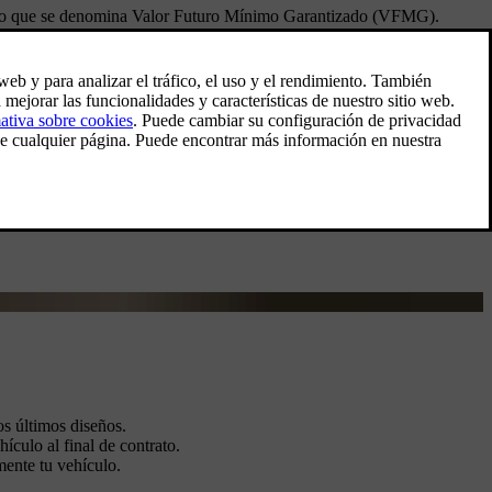
 Es lo que se denomina Valor Futuro Mínimo Garantizado (VFMG).
s últimos diseños.
ículo al final de contrato.
mente tu vehículo.