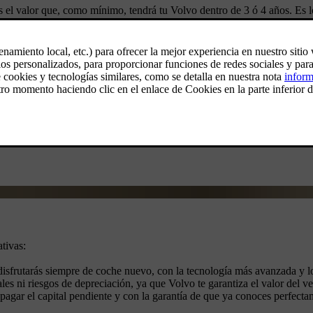
mos el valor que, como mínimo, tendrá tu Volvo dentro de 3 ó 4 años.
ón en tu Concesionario Oficial Volvo.
tivas:
sfrutarás siempre de coche nuevo, con la tecnología más avanzada y lo
es ni riesgos de depreciación, ya que Volvo te garantiza el valor del veh
pagar el capital pendiente y con la garantía de que ya conoces perfecta