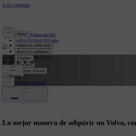
HOME Financiación
Volvo Renting Privado
Volvo Car Finance
Volvo Car Renting
Compra flexible de coche
Volvo Options
Ofertas Volvo Options
La mejor manera de adquirir un Volvo, con 