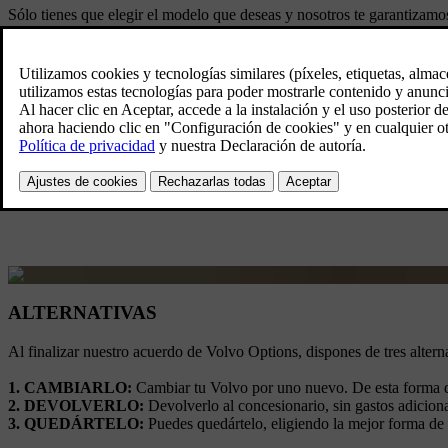
Sólo tienes que elegir el modelo que deseas y nosotros te garantiza
Descubre la mejor cuota para tu vehículo.
Consigue toda la informaci
ALTERNATIVAS
Al finalizar nuestro acuerdo de Volvo Options, dispones de tres alterna
1. CAMBIARLO:
Cambiar tu Volvo por uno nuevo. De esta forma di
2. DEVOLVERLO:
Devolverlo al concesionario, sin gastos adicional
3. QUEDÁRTELO:
Puedes quedártelo, eligiendo la mejor forma de 