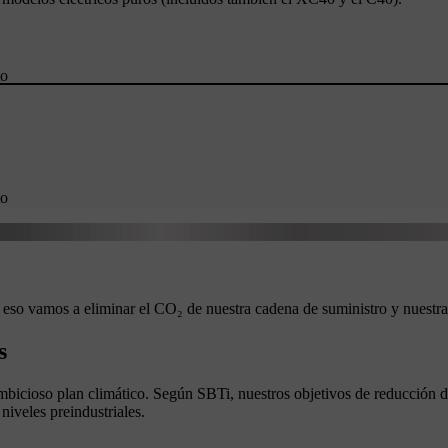
o​
to
r eso vamos a eliminar el CO₂ de nuestra cadena de suministro y nuestra
s
bicioso plan climático. Según SBTi, nuestros objetivos de reducción de
iveles preindustriales.