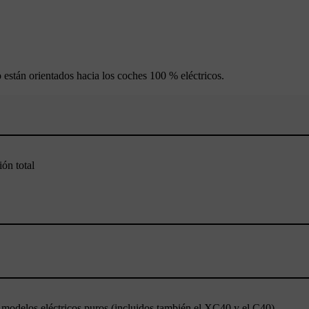
o están orientados hacia los coches 100 % eléctricos.
ión total
modelos eléctricos puros (incluidos también el XC40 y el C40).