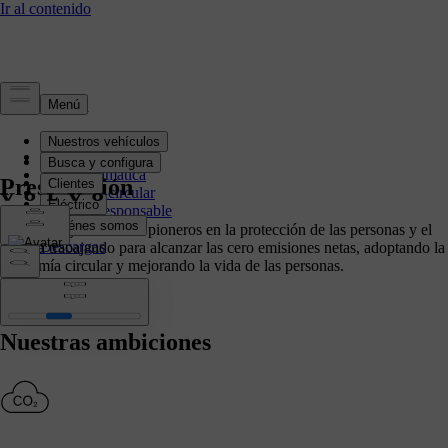
Sostenibilidad
Presentación
Acción climática
Presentación
Economía circular
Negocio responsable
Gobernanza
Nuestro objetivo es ser pioneros en la protección de las personas y el
Descargas
planeta trabajando para alcanzar las cero emisiones netas, adoptando la
economía circular y mejorando la vida de las personas.
Nuestras ambiciones