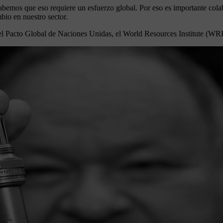
abemos que eso requiere un esfuerzo global. Por eso es importante cola
bio en nuestro sector.
 el Pacto Global de Naciones Unidas, el World Resources Institute (W