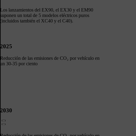
Los lanzamientos del EX90, el EX30 y el EM90
suponen un total de 5 modelos eléctricos puros
(incluidos también el XC40 y el C40).
2025
Reducción de las emisiones de CO₂ por vehículo en
un 30-35 por ciento​
2030
Reducción de las emisiones de CO₂ por vehículo en