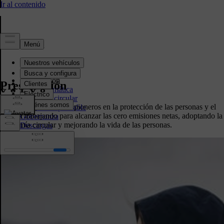
Sostenibilidad
Presentación
Presentación
Acción climática
Economía circular
Nuestro objetivo es ser pioneros en la protección de las personas y el
Negocio responsable
planeta trabajando para alcanzar las cero emisiones netas, adoptando la
Gobernanza
economía circular y mejorando la vida de las personas.
Descargas