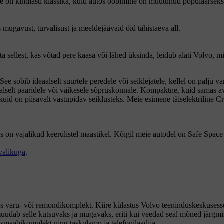
ne on kindlasti klassika, kuid autos ööbimine on muutunud populaarseks j
mugavust, turvalisust ja meeldejäävaid öid tähistaeva all.
a sellest, kas võtad pere kaasa või lähed üksinda, leidub alati Volvo, mi
e sobib ideaalselt suurtele peredele või seiklejatele, kellel on palju va
selt paaridele või väikesele sõpruskonnale. Kompaktne, kuid samas ava
uid on piisavalt vastupidav seiklusteks. Meie esimene täiselektriline Cr
is on vajalikud keerulistel maastikel. Kõigil meie autodel on Safe Spac
valikuga
.
as varu- või remondikomplekt. Kiire külastus Volvo teeninduskeskusesse 
uudab selle kutsuvaks ja mugavaks, eriti kui veedad seal mõned järgm
 esmaabikomplekt ning taskulamp ja telefonilaadija.