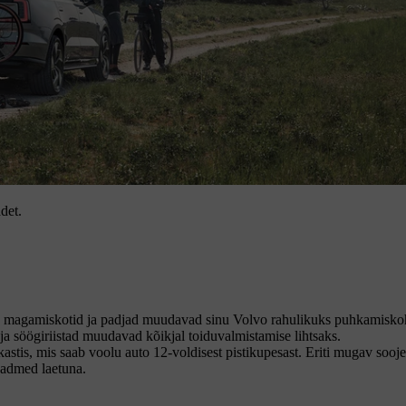
det.
ad magamiskotid ja padjad muudavad sinu Volvo rahulikuks puhkamisko
ja söögiriistad muudavad kõikjal toiduvalmistamise lihtsaks.
skastis, mis saab voolu auto 12-voldisest pistikupesast. Eriti mugav sooj
seadmed laetuna.