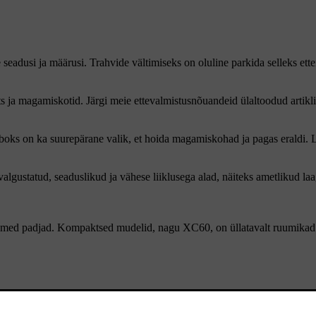
eadusi ja määrusi. Trahvide vältimiseks on oluline parkida selleks ette
ts ja magamiskotid. Järgi meie ettevalmistusnõuandeid ülaltoodud artikli
boks on ka suurepärane valik, et hoida magamiskohad ja pagas eraldi. L
i valgustatud, seaduslikud ja vähese liiklusega alad, näiteks ametlikud 
a pehmed padjad. Kompaktsed mudelid, nagu XC60, on üllatavalt ruumikad