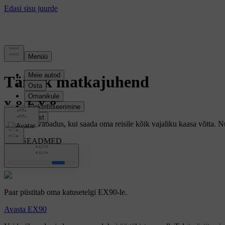
Lugu
Täielik matkajuhend
On eriline vabadus, kui saada oma reisile kõik vajaliku kaasa võtta. N
LISASEADMED
EX90
Paar püstitab oma katusetelgi EX90-le.
Avasta EX90