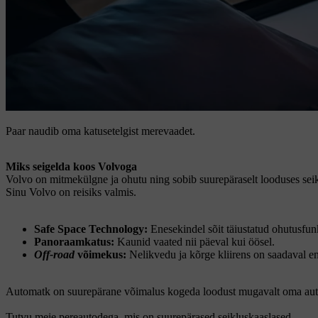
Paar naudib oma katusetelgist merevaadet.
Miks seigelda koos Volvoga
Volvo on mitmekülgne ja ohutu ning sobib suurepäraselt looduses sei
Sinu Volvo on reisiks valmis.
Safe Space Technology:
Enesekindel sõit täiustatud ohutusfu
Panoraamkatus:
Kaunid vaated nii päeval kui öösel.
Off-road
võimekus:
Nelikvedu ja kõrge kliirens on saadaval e
Automatk on suurepärane võimalus kogeda loodust mugavalt oma autost
Tutvu meie pereautodega, mis on suurepärased seikluskaaslased.