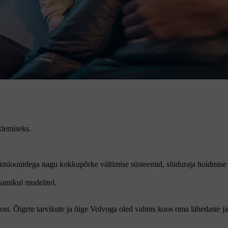
klemiseks.
nktsioonidega nagu kokkupõrke vältimise süsteemid, sõiduraja hoidmise
namikul mudelitel.
. Õigete tarvikute ja õige Volvoga oled valmis koos oma lähedaste ja