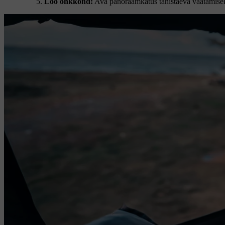
Loo õhkkond:
Ava panoraamkatus tähistaeva vaatamise