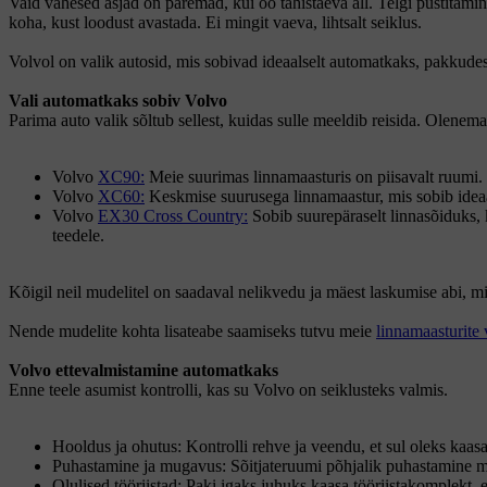
Vaid vähesed asjad on paremad, kui öö tähistaeva all. Telgi püstitami
koha, kust loodust avastada. Ei mingit vaeva, lihtsalt seiklus.
Volvol on valik autosid, mis sobivad ideaalselt automatkaks, pakkudes 
Vali automatkaks sobiv Volvo
Parima auto valik sõltub sellest, kuidas sulle meeldib reisida. Olenemat
Volvo
XC90:
Meie suurimas linnamaasturis on piisavalt ruumi. Se
Volvo
XC60:
Keskmise suurusega linnamaastur, mis sobib ideaal
Volvo
EX30 Cross Country:
Sobib suurepäraselt linnasõiduks, k
teedele.
Kõigil neil mudelitel on saadaval nelikvedu ja mäest laskumise abi, m
Nende mudelite kohta lisateabe saamiseks tutvu meie
linnamaasturite 
Volvo ettevalmistamine automatkaks
Enne teele asumist kontrolli, kas su Volvo on seiklusteks valmis.
Hooldus ja ohutus: Kontrolli rehve ja veendu, et sul oleks kaas
Puhastamine ja mugavus: Sõitjateruumi põhjalik puhastamine m
Olulised tööriistad: Paki igaks juhuks kaasa tööriistakomplekt,