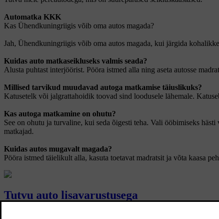
Automatka KKK
Kas Ühendkuningriigis võib oma autos magada?
Jah, Ühendkuningriigis võib oma autos magada, kui järgida kohalikke s
Kuidas auto matkaseikluseks valmis seada?
Alusta puhtast interjöörist. Pööra istmed alla ning aseta autosse madra
Millised tarvikud muudavad autoga matkamise täiuslikuks?
Katusetelk või jalgrattahoidik toovad sind loodusele lähemale. Katuse
Kas autoga matkamine on ohutu?
See on ohutu ja turvaline, kui seda õigesti teha. Vali ööbimiseks häst
matkajad.
Kuidas autos mugavalt magada?
Pööra istmed täielikult alla, kasuta toetavat madratsit ja võta kaas
Tutvu auto lisavarustusega