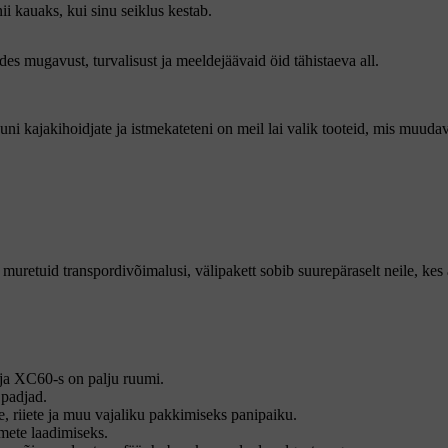
 kauaks, kui sinu seiklus kestab.
es mugavust, turvalisust ja meeldejäävaid öid tähistaeva all.
ni kajakihoidjate ja istmekateteni on meil lai valik tooteid, mis muudav
muretuid transpordivõimalusi, välipakett sobib suurepäraselt neile, kes
ja XC60-s on palju ruumi.
 padjad.
 riiete ja muu vajaliku pakkimiseks panipaiku.
mete laadimiseks.