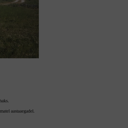
haks.
ematel aastaaegadel.