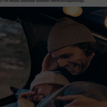
ks või muuda atmosfäär hubaseks meeleoluvalgustusega.