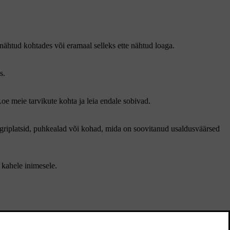
nähtud kohtades või eramaal selleks ette nähtud loaga.
s.
oe meie tarvikute kohta ja leia endale sobivad.
laagriplatsid, puhkealad või kohad, mida on soovitanud usaldusväärsed
 kahele inimesele.