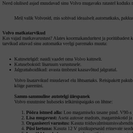
Need olulised asjad muudavad sinu Volvo mugavaks ratastel koduks nii
Meil valik Volvosid, mis sobivad ideaalselt automatkaks, pakkud
Volvo matkatarvikud
Kas vajad matkavarustust? Alates koormakanduritest ja poritiibadest ku
tarvikud aitavad sinu automatka veelgi paremaks muuta:
Katusetelgid: naudi vaadet oma Volvo katuselt.
Katuseboksid: lisaruum varustusele.
Jalgrattahoidikud: avasta ümbrust kaasavõtud jalgrattal.
Volvo lisatarvikud muudavad elu lihtsamaks. Reisipakett pakub 
kõige paremini.
Samm-sammuline autotelgi ülespanek
Volvo muutmine hubaseks telkimispaigaks on lihtne:
Pööra istmed alla:
Loo magamiseks tasane pind. V90-s 
Lisa mugavust:
Aseta autosse madrats, magamiskotid ja
Organiseeri varustus:
Kasuta toiduvalmistamisvahendite,
Püsi laetuna:
Kasuta 12 V pistikupesasid erinevate sead