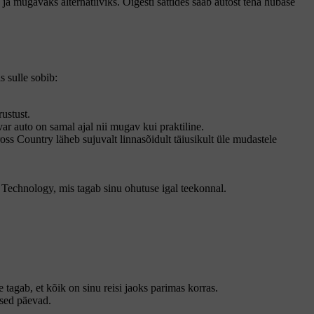
a mugavaks alternatiiviks. Õigesti sättides saab autost teha hubase
s sulle sobib:
rustust.
r auto on samal ajal nii mugav kui praktiline.
oss Country läheb sujuvalt linnasõidult täiusikult üle mudastele
e Technology, mis tagab sinu ohutuse igal teekonnal.
tagab, et kõik on sinu reisi jaoks parimas korras.
ised päevad.