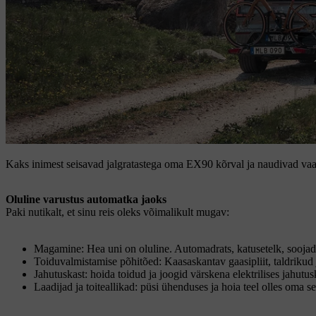
Kaks inimest seisavad jalgratastega oma EX90 kõrval ja naudivad vaa
Oluline varustus automatka jaoks
Paki nutikalt, et sinu reis oleks võimalikult mugav:
Magamine: Hea uni on oluline. Automadrats, katusetelk, sooj
Toiduvalmistamise põhitõed: Kaasaskantav gaasipliit, taldrikud 
Jahutuskast: hoida toidud ja joogid värskena elektrilises jahutu
Laadijad ja toiteallikad: püsi ühenduses ja hoia teel olles oma 