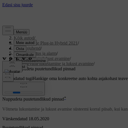
Tugi
/
Kõik autod
/
S90 Recharge Plug-in Hybrid 2021
/
Kasutusjuhend
/
Võti, lukuustus ja alarm
/
Lukustamine ja lukust avamine
/
Võtmevaba lukustamine ja lukust avamine
/
Nuppudeta puutetundlikud pinnad
Kohandatud tugi
Hankige oma konkreetse auto kohta asjakohast teave
Logi sisse
*
Nuppudeta puutetundlikud pinnad
Võtmeta lukustamise ja lukust avamise süsteemi korral piisab, kui kan
Värskendatud 18.05.2020
Puutetundlikud pinnad