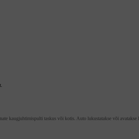
t.
nate kaugjuhtimispulti taskus või kotis. Auto lukustatakse või avatakse