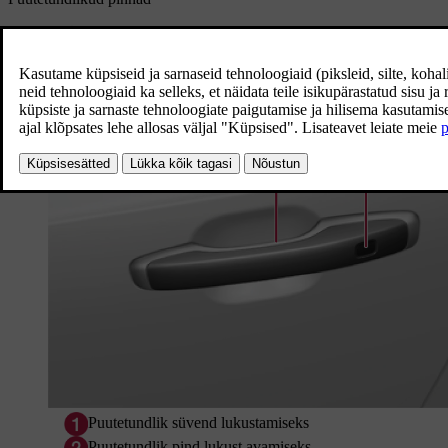
Ukse käepide
Uste välimised käepidemed sisaldavad lukustamiseks pilu, sisemine kä
Puutetundlik süvend lukustamiseks
Puutetundlik pind lukust avamiseks