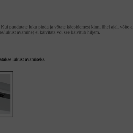
. Kui puudutate luku pinda ja võtate käepidemest kinni ühel ajal, võite 
e/lukust avamine) ei käivitata või see käivitub hiljem.
takse lukust avamiseks.