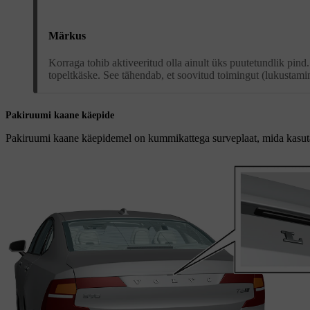
Märkus
Korraga tohib aktiveeritud olla ainult üks puutetundlik pind
topeltkäske. See tähendab, et soovitud toimingut (lukustamin
Pakiruumi kaane käepide
Pakiruumi kaane käepidemel on kummikattega surveplaat, mida kasuta