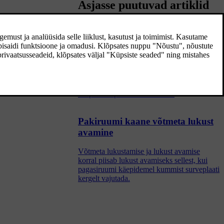
Asjasse puutuvad artiklid
Võtmeta lukustamine ja lukust
avamine
Võtmeta lukustamise ja lukust avamise
korral piisab, kui auto lukustamiseks või
lukust avamiseks puudutatakse ukse
käepideme puutetundlikku ala.
Pakiruumi kaane võtmeta lukust
avamine
Võtmeta lukustamise ja lukust avamise
korral piisab lukust avamiseks sellest, kui
pagasiruumi käepidemel kummist surveplaati
kergelt vajutada.