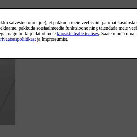
epide seevastu sisaldab lukust avamiseks puutetundlikku pinda.