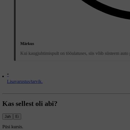
Märkus
Kui kaugjuhtimispult on tööulatuses, siis võib süsteem auto
*
Lisavarustus/tarvik.
Kas sellest oli abi?
Jah
Ei