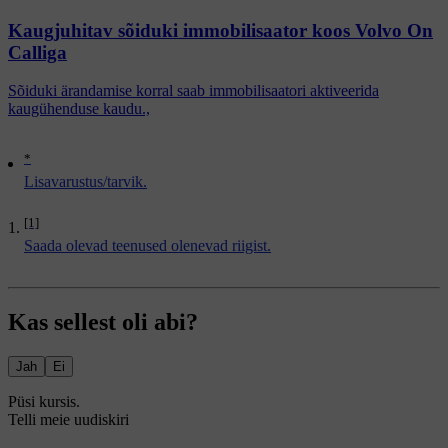
Kaugjuhitav sõiduki immobilisaator koos Volvo On
Calliga
Sõiduki ärandamise korral saab immobilisaatori aktiveerida
kaugühenduse kaudu.,
*
Lisavarustus/tarvik.
[1]
Saada olevad teenused olenevad riigist.
Kas sellest oli abi?
Jah
Ei