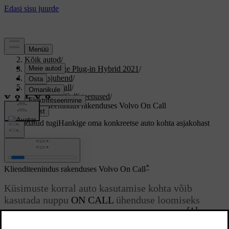
Tugi
/
Kõik autod
/
S90 Recharge Plug-in Hybrid 2021
/
Kasutusjuhend
/
Volvo On Call
/
Volvo On Calli teenused
/
Klienditeenindus rakenduses Volvo On Call
Kohandatud tugi
Hankige oma konkreetse auto kohta asjakohast
teavet.
Logi sisse
*
Klienditeenindus rakenduses Volvo On Call
Küsimuste korral auto kasutamise kohta võib
kasutada nuppu
ON CALL
ühenduse loomiseks
[1]
rakenduse Volvo On Call teenusekeskusega.
Operaator vastab küsimustele 24 tundi ööpäevas.