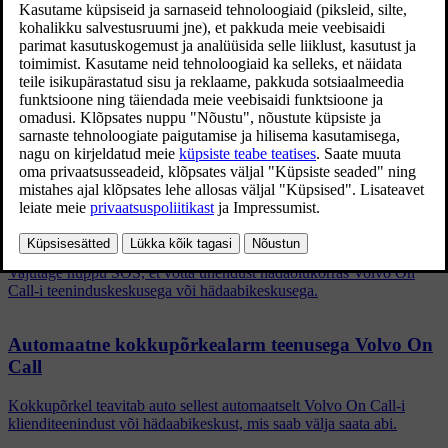
Värskendatud 03.02.2025
Teil on võimalik Volvo On Call klienditeenindusega ühendust võtta
ka Volvo Cars rakenduse
vahelehe kaudu.
Asjasse puutuvad artiklid
Hädaabi teenusega Volvo On Call
Vajutage nuppu SOS, et võtta ühendust hädaolukorras Volvo On
Call-i teeninduskeskusega või hädaabikeskusega.
Automaatne kokkupõrkealarm teenusega Volvo On
Call
Kokkupõrkel teavitab auto sellest automaatselt Volvo On Call-i
klienditeenindust või hädaabikeskust, mis saab välja saata abi.